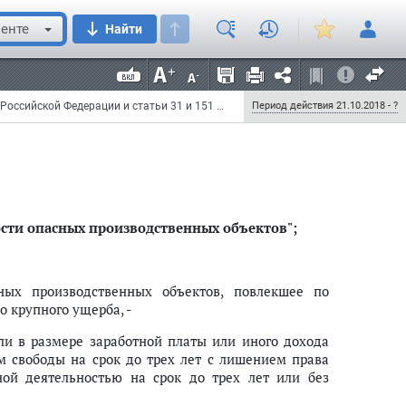
нодательства Российской Федерации, 1996, N 25,
енте
Найти
495; N 50, ст. 7362) следующие изменения:
Федеральный закон от 23 апреля 2018 г. N 114-ФЗ "О внесении изменений в Уголовный кодекс Российской Федерации и статьи 31 и 151 Уголовно-процессуального кодекса Российской Федерации"
Период действия 21.10.2018 - ?
ти опасных производственных объектов";
ных производственных объектов, повлекшее по
 крупного ущерба, -
ли в размере заработной платы или иного дохода
 свободы на срок до трех лет с лишением права
ой деятельностью на срок до трех лет или без