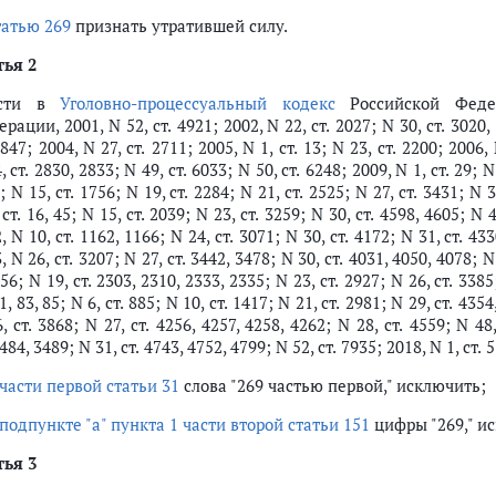
татью 269
признать утратившей силу.
тья 2
ести в
Уголовно-процессуальный кодекс
Российской Федер
рации, 2001, N 52, ст. 4921; 2002, N 22, ст. 2027; N 30, ст. 3020, 
4847; 2004, N 27, ст. 2711; 2005, N 1, ст. 13; N 23, ст. 2200; 2006, 
, ст. 2830, 2833; N 49, ст. 6033; N 50, ст. 6248; 2009, N 1, ст. 29; N
4; N 15, ст. 1756; N 19, ст. 2284; N 21, ст. 2525; N 27, ст. 3431; N 
 ст. 16, 45; N 15, ст. 2039; N 23, ст. 3259; N 30, ст. 4598, 4605; N 
, N 10, ст. 1162, 1166; N 24, ст. 3071; N 30, ст. 4172; N 31, ст. 433
, N 26, ст. 3207; N 27, ст. 3442, 3478; N 30, ст. 4031, 4050, 4078; N
556; N 19, ст. 2303, 2310, 2333, 2335; N 23, ст. 2927; N 26, ст. 3385
81, 83, 85; N 6, ст. 885; N 10, ст. 1417; N 21, ст. 2981; N 29, ст. 4354
, ст. 3868; N 27, ст. 4256, 4257, 4258, 4262; N 28, ст. 4559; N 48,
3484, 3489; N 31, ст. 4743, 4752, 4799; N 52, ст. 7935; 2018, N 1, с
части первой статьи 31
слова "269 частью первой," исключить;
подпункте "а" пункта 1 части второй статьи 151
цифры "269," и
тья 3