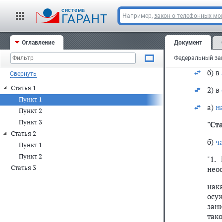
Вне
cистема
ГАРАНТ
Например,
закон о телефонных м
ст. 
1) в
Оглавление
Документ
а) в
б) в
Свернуть
Статья 1
2) в
Пункт 1
а)
н
Пункт 2
Пункт 3
"Ста
Статья 2
б)
ч
Пункт 1
Пункт 2
"1.
Статья 3
нео
нак
осу
зан
тако