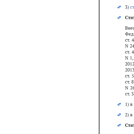
3)
с
Ста
Вн
Феде
ст. 
N 24
ст. 
N 1,
2012
2013
ст. 
ст. 
N 26
ст. 
1) в
2) в
Ста