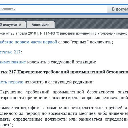
сти в
Уголовный кодекс
Российской Федерации (Собрание зако
В докум
ошенниках
2954; 2003, N 50, ст. 4848; 2009, N 52, ст. 6453; 2011, N 11, ст. 1
статье 216
:
О документе
Аннотация
наименовании
слово "горных," исключить;
абзаце первом части первой
слово "горных," исключить;
статье 217
:
аименование
изложить в следующей редакции:
тья 217.
Нарушение требований промышленной безопаснос
асть первую
изложить в следующей редакции:
 Нарушение требований промышленной безопасности опас
сторожности причинение тяжкого вреда здоровью человека либо
азывается штрафом в размере до четырехсот тысяч рублей и
жденного за период до восемнадцати месяцев либо лишением
имать определенные должности или заниматься определенн
вого.";