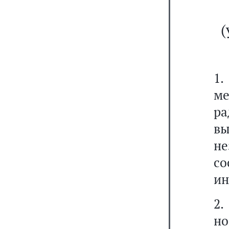
(
1.
м
ра
в
не
со
ин
2.
но