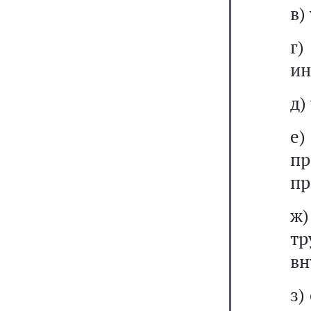
в)
г)
ин
д)
е
пр
пр
ж
т
вн
з)