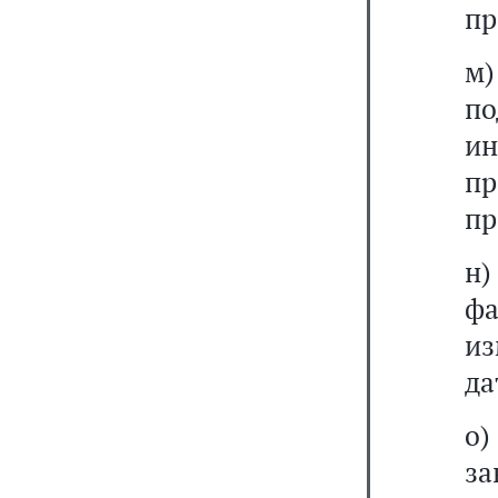
пр
м
п
и
пр
пр
н)
фа
из
да
о
з