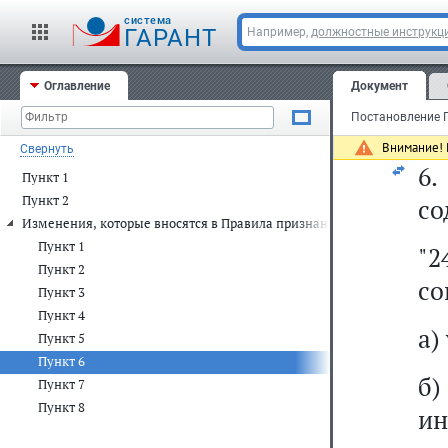
п
cистема
ГАРАНТ
Например,
должностные инструкц
ук
Оглавление
Документ
це
на
Внимание! 
Свернуть
6
Пункт 1
Пункт 2
со
Изменения, которые вносятся в Правила признания лица инвалидом
Пункт 1
"
Пункт 2
со
Пункт 3
Пункт 4
а)
Пункт 5
Пункт 6
б)
Пункт 7
Пункт 8
ин