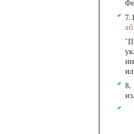
Фе
7.
аб
"
у
ин
ил
8
из