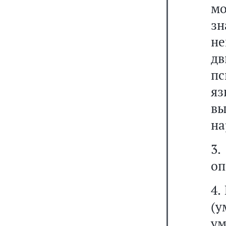
м
зн
не
дв
п
я
в
на
3
оп
4.
(
у