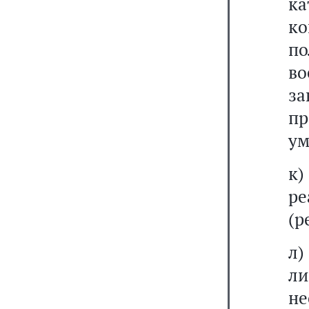
ка
к
п
в
за
пр
ум
к)
ре
(р
л)
л
не