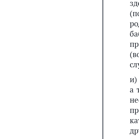
зд
(п
ро
ба
п
(в
сл
и)
а 
не
п
к
др