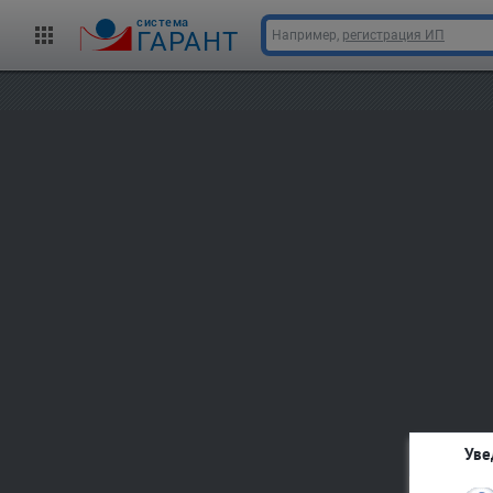
cистема
ГАРАНТ
Например,
регистрация ИП
Уве