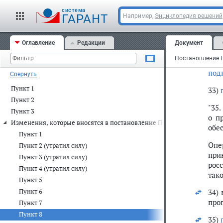
г) 
cистема
ГАРАНТ
Например,
Энциклопедия решений
уст
32) 
Оглавление
Редакции
Документ
абз
подп
Свернуть
Пункт 1
33)
Пункт 2
"35
Пункт 3
о п
Изменения, которые вносятся в постановление Правительства Россий
обе
Пункт 1
Опе
Пункт 2 (утратил силу)
при
Пункт 3 (утратил силу)
рос
Пункт 4 (утратил силу)
так
Пункт 5
Пункт 6
34)
про
Пункт 7
Пункт 8
35)