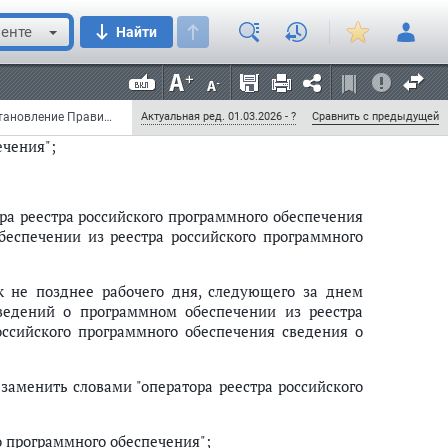
к правообладателю, не отвечающему требованиям,
енте
Найти
кого программного обеспечения";
Постановление Правительства РФ от 20 декабря 2017 г. № 1594 "О внесении изменений в постановление Правительства Российской Федерации от 16 ноября 2015 г. № 1236" (с изменениями и дополнениями)
Актуальная ред. 01.03.2026 - ?
Сравнить с предыдущей
ечения";
ра реестра российского программного обеспечения
еспечении из реестра российского программного
к не позднее рабочего дня, следующего за днем
едений о программном обеспечении из реестра
оссийского программного обеспечения сведения о
 заменить словами "оператора реестра российского
о программного обеспечения";