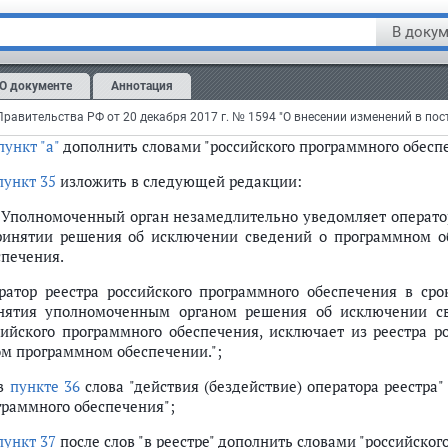
переход исключительного права на программное обеспечение 
В докум
ановленным подпунктом "а" пункта 5 настоящих Правил.";
в
пункте 34
:
О документе
Аннотация
ац первый
после слов "из реестра" дополнить словами "российс
ункт "а"
дополнить словами "российского программного обесп
пункт 35
изложить в следующей редакции:
. Уполномоченный орган незамедлительно уведомляет операто
ринятии решения об исключении сведений о программном об
ской Федерации от 16 ноября 2015 г. № 1236
спечения.
ратор реестра российского программного обеспечения в сро
нятия уполномоченным органом решения об исключении св
сийского программного обеспечения, исключает из реестра р
ом программном обеспечении.";
 в
пункте 36
слова "действия (бездействие) оператора реестра"
граммного обеспечения";
пункт 37
после слов "в реестре" дополнить словами "российског