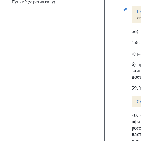
Пункт 9 (утратил силу)
П
ут
36)
"38
а) 
б) 
заи
дос
39. 
С
40.
офи
рос
нас
про