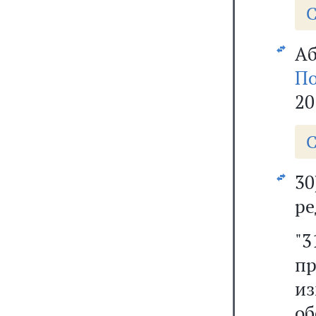
С
Аб
По
20
С
30
ре
"
п
и
о