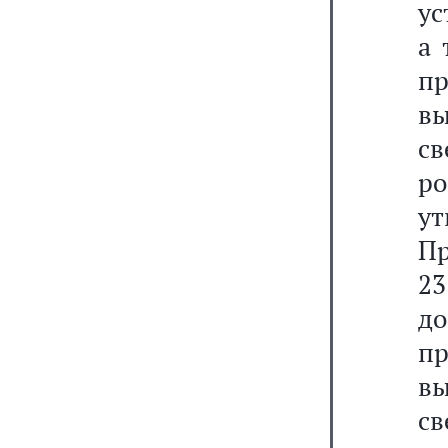
ус
а 
п
вы
св
ро
у
Пр
23
д
п
вы
св