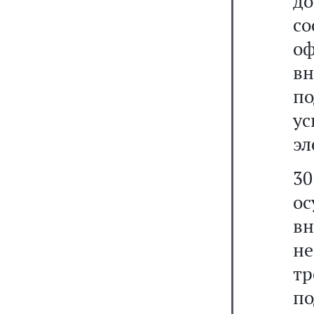
д
со
о
в
по
у
эл
3
о
в
н
т
п