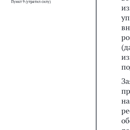
Пункт 9 (утратил силу)
и
у
в
ро
(
из
по
З
п
н
р
о