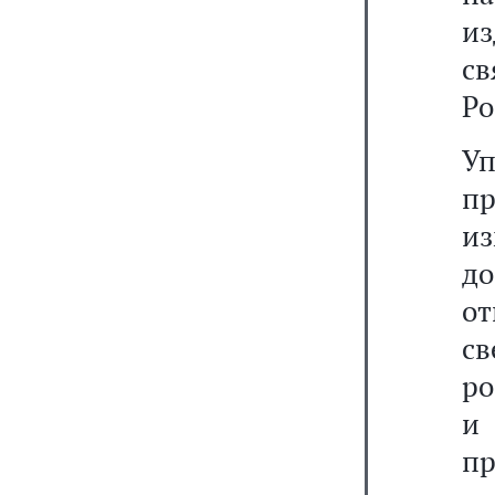
из
с
Ро
Уп
п
и
д
о
с
ро
и
п