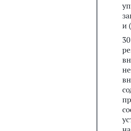
уп
з
и 
3
р
в
не
в
с
п
с
ус
на