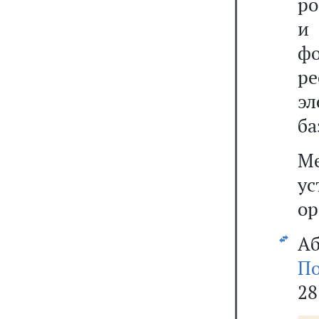
ро
и
ф
р
э
ба
М
у
ор
Аб
По
28