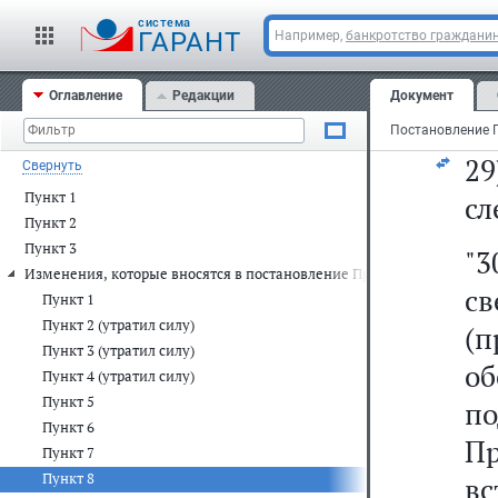
cистема
в
ГАРАНТ
Например,
банкротство граждани
с
Оглавление
Редакции
Документ
пр
2
Свернуть
Пункт 1
сл
Пункт 2
Пункт 3
"3
Изменения, которые вносятся в постановление Правительства Россий
с
Пункт 1
Пункт 2 (утратил силу)
(
Пункт 3 (утратил силу)
о
Пункт 4 (утратил силу)
Пункт 5
п
Пункт 6
Пр
Пункт 7
Пункт 8
в