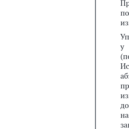
Пр
п
из
Уп
у 
(
И
аб
п
и
до
н
з