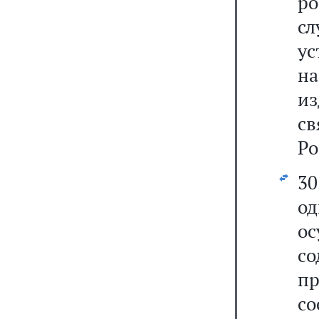
ро
с
ус
на
из
с
Ро
3
о
о
с
пр
с