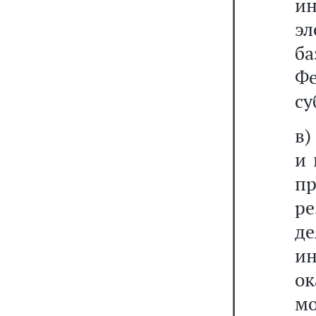
и
э
ба
Фе
су
в)
и 
пр
р
д
ин
о
м