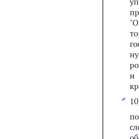
у
пр
"О
то
г
н
ро
и
кр
10
по
с
об