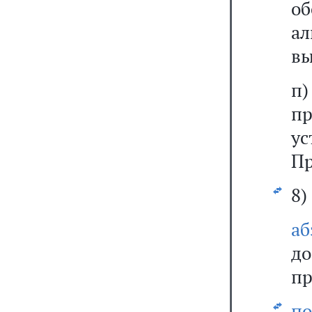
о
ал
вы
п
пр
у
Пр
8)
а
д
пр
п