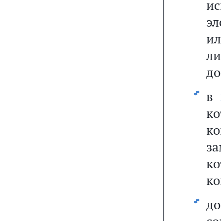
и
э
и
л
до
в
ко
к
за
к
ко
д