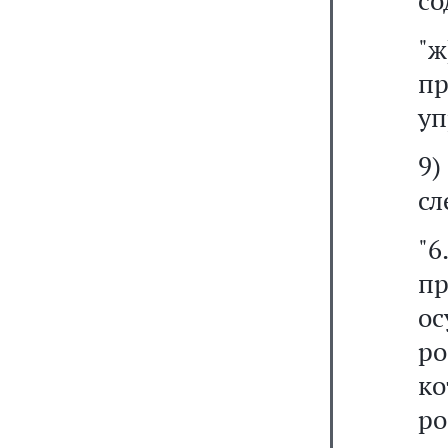
со
"ж
п
уп
9
сл
"
п
о
ро
ко
ро