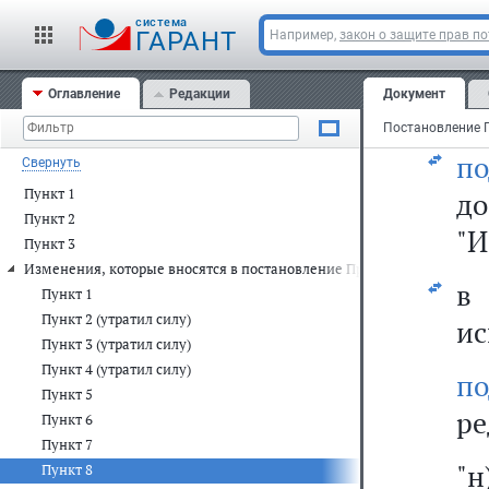
аб
cистема
"
ГАРАНТ
Например,
закон о защите прав п
Ф
Оглавление
Редакции
Документ
те
по
Свернуть
Пункт 1
д
Пункт 2
"И
Пункт 3
Изменения, которые вносятся в постановление Правительства Россий
Пункт 1
Пункт 2 (утратил силу)
ис
Пункт 3 (утратил силу)
Пункт 4 (утратил силу)
по
Пункт 5
ре
Пункт 6
Пункт 7
"
Пункт 8