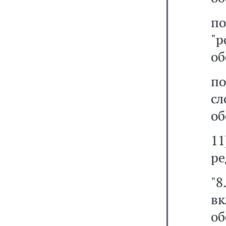
по
"
об
п
с
об
1
ре
"8
в
о