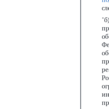
сл
"
п
о
Ф
об
п
р
Р
ог
и
п