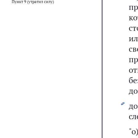
Пункт 9 (утратил силу)
пр
к
с
и
св
пр
о
б
до
д
сл
"о