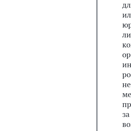
дл
ил
ю
л
ко
ор
ин
р
не
ме
пр
за
во