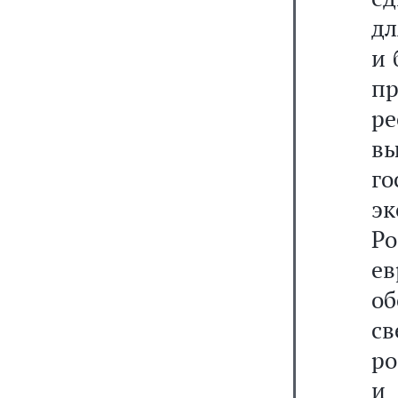
дл
и 
пр
р
вы
г
эк
Ро
е
об
св
ро
и