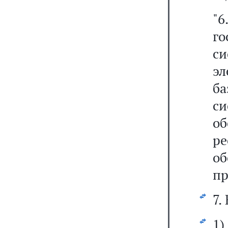
"
г
с
э
ба
с
об
р
о
пр
7.
1