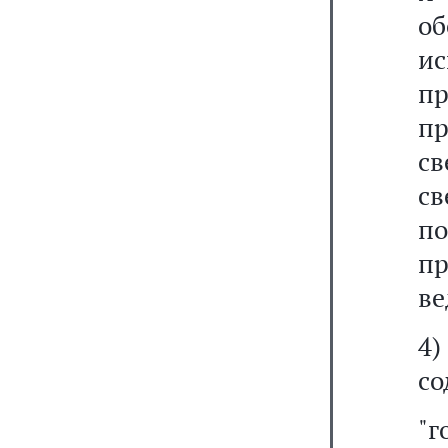
о
и
пр
п
с
св
п
п
ве
4)
со
"