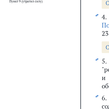
С
Пункт 9 (утратил силу)
4.
По
23
С
"р
и 
об
6
со