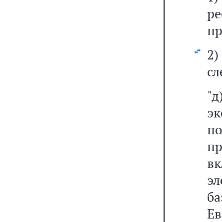
ре
пр
2
сл
"д
эк
п
п
вк
э
ба
Ев