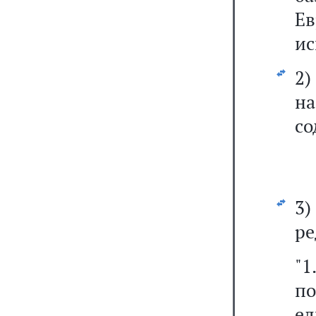
Ев
ис
2
н
со
3
ре
"
п
ед