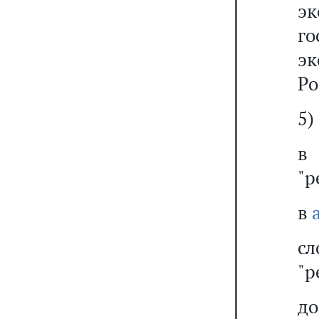
э
г
эк
Ро
5)
"р
в
с
"р
до