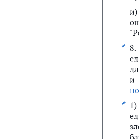
и)
о
"Р
8
ед
дл
и 
по
1
е
э
б