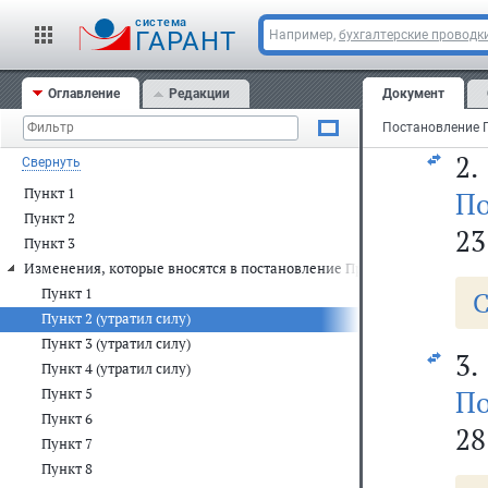
По
cистема
23
ГАРАНТ
Например,
бухгалтерские проводк
Оглавление
Редакции
Документ
С
2.
Свернуть
Пункт 1
По
Пункт 2
23
Пункт 3
Изменения, которые вносятся в постановление Правительства Россий
Пункт 1
С
Пункт 2 (утратил силу)
Пункт 3 (утратил силу)
3.
Пункт 4 (утратил силу)
По
Пункт 5
Пункт 6
28
Пункт 7
Пункт 8