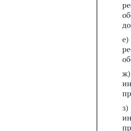
р
об
до
е)
р
об
ж
и
пр
з
и
пр