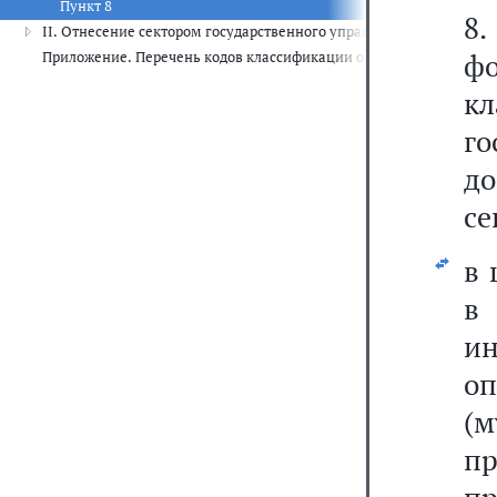
Пункт 8
8
II. Отнесение сектором государственного управления операций н
ф
Приложение. Перечень кодов классификации операций сектора го
к
г
до
се
в 
в
и
о
(
п