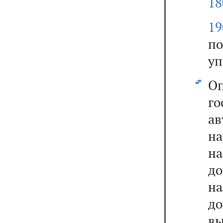
18
19
по
уп
О
г
ав
на
на
до
н
д
вы