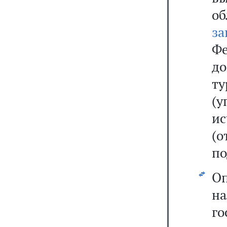
о
за
Фе
д
ту
(у
ис
(
по
О
н
г