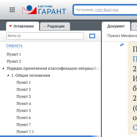
по
cистема
он
ГАРАНТ
Например,
счет-фактура
го
Оглавление
Редакции
Документ
ни
Свернуть
П
Пункт 1
П
Пункт 2
2
Порядок применения классификации операций сектора государстве
I. Общие положения
Пункт 1
б
Пункт 2
Пункт 3
Пункт 4
Пункт 5
о
Пункт 6
Пункт 7
С
Пункт 7.1