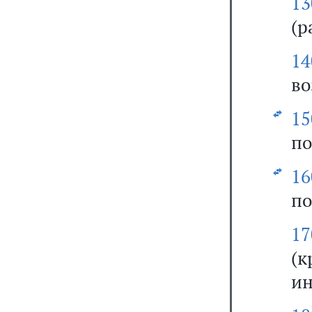
13
(р
14
во
15
по
16
по
17
(к
ин