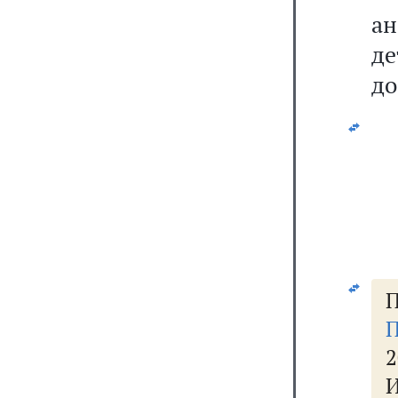
а
д
до
П
П
2