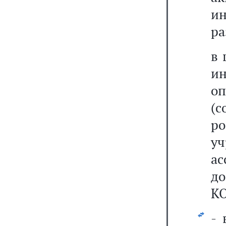
ин
ра
в 
и
о
(с
р
у
а
д
К
- 