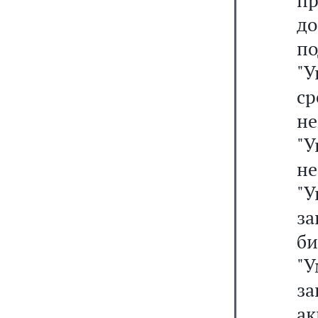
пр
д
п
"
с
н
"
н
"
з
б
"
з
а