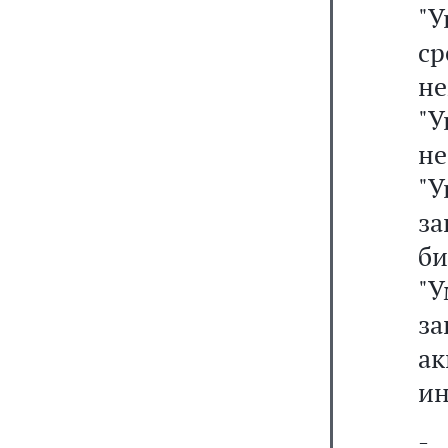
"
с
н
"
н
"
з
б
"
з
а
ин
-