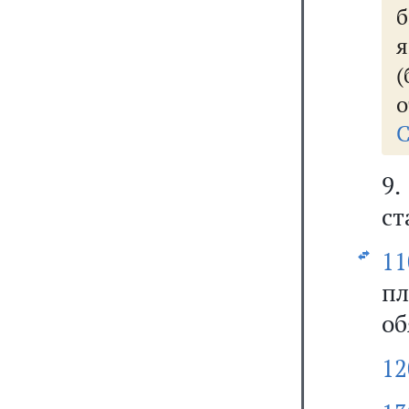
б
я
о
С
9.
ст
11
п
об
12