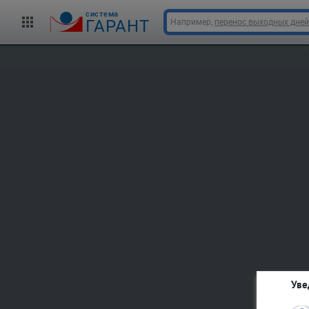
cистема
ГАРАНТ
Например,
перенос выходных дней
Уве