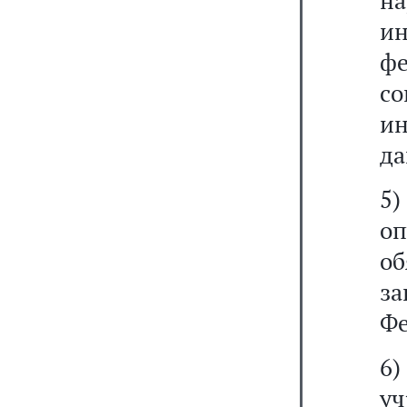
н
и
ф
со
и
да
5
о
о
з
Фе
6
у