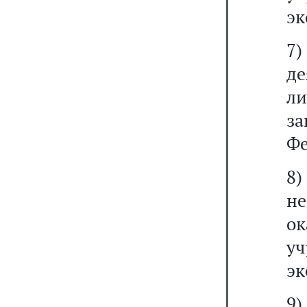
эк
7
д
л
з
Фе
8
не
о
у
эк
9