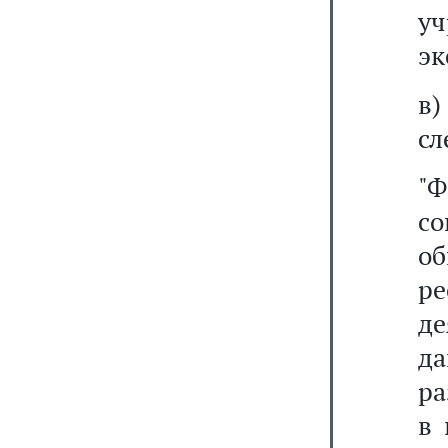
у
эк
в
сл
"
с
о
ре
де
д
ра
в 