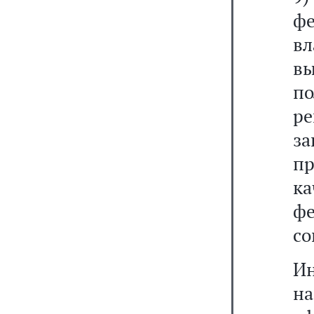
ф
в
вы
п
р
з
п
к
ф
со
Ин
н