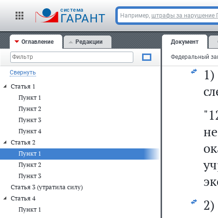
20
cистема
20
ГАРАНТ
Например,
штрафы за нарушение
20
Оглавление
Редакции
Документ
сл
1
Свернуть
Статья 1
сл
Пункт 1
Пункт 2
"1
Пункт 3
не
Пункт 4
Статья 2
о
Пункт 1
у
Пункт 2
Пункт 3
эк
Статья 3 (утратила силу)
Статья 4
2)
Пункт 1