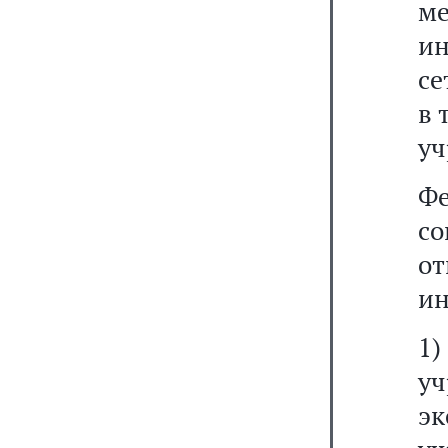
м
и
се
в 
уч
Ф
с
о
и
1
у
э