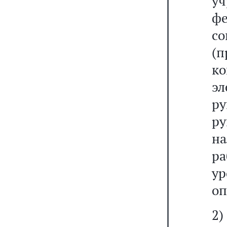
у
ф
со
(
к
э
р
р
н
ра
у
оп
2)