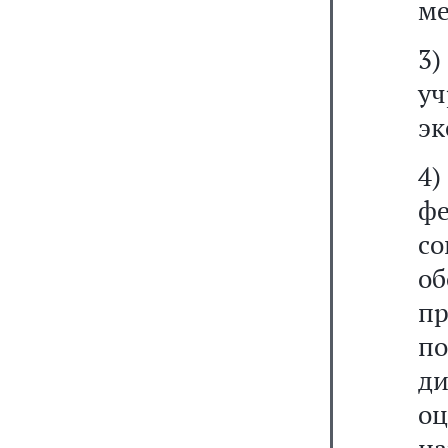
ме
3)
у
эк
4)
ф
с
о
п
п
д
о