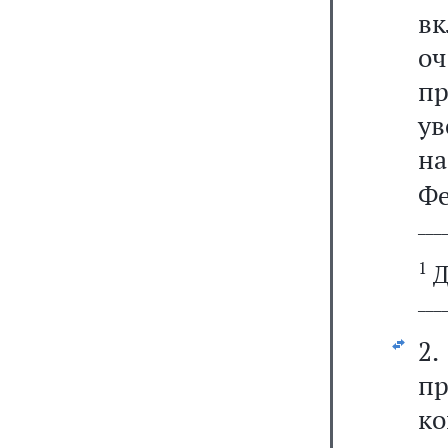
в
о
п
ув
н
Ф
───
1
Д
───
2
п
к