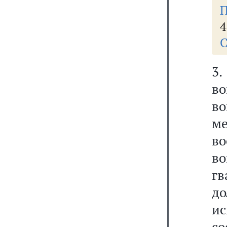
П
4
С
3
во
во
м
в
во
г
д
и
с