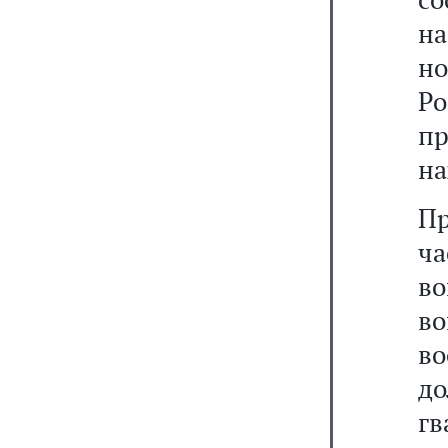
н
н
Р
пр
на
Пр
ча
во
во
во
до
г