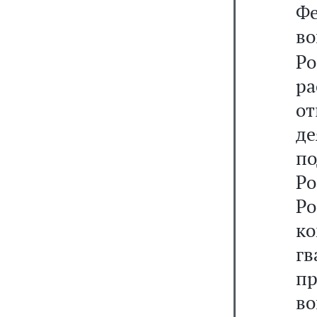
Ф
в
Ро
ра
о
д
по
Ро
Р
к
г
п
в