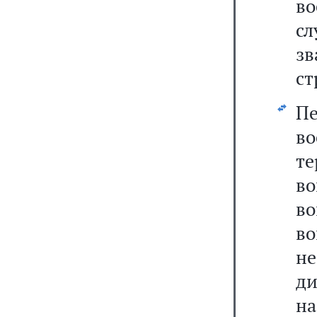
во
с
з
ст
П
в
т
в
в
в
н
д
н