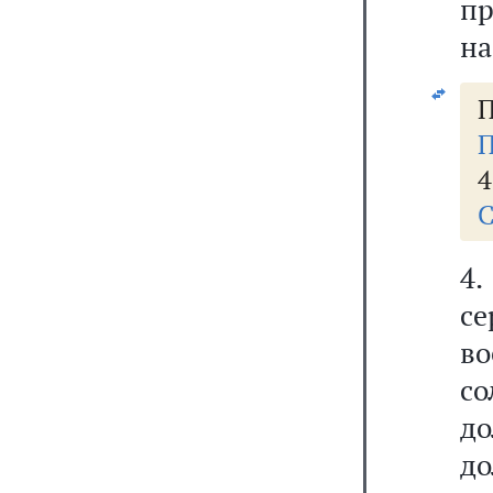
п
на
П
П
4
С
4
с
во
с
до
д