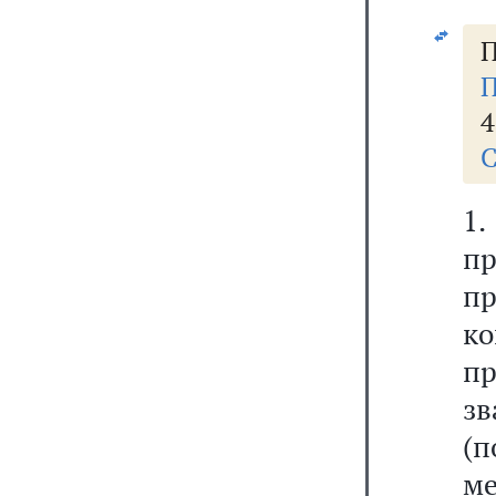
П
П
4
С
1
пр
п
к
п
з
(п
ме