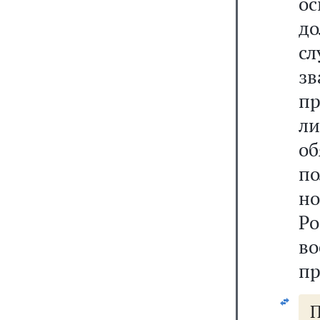
о
д
с
зв
п
л
о
п
н
Р
в
пр
П