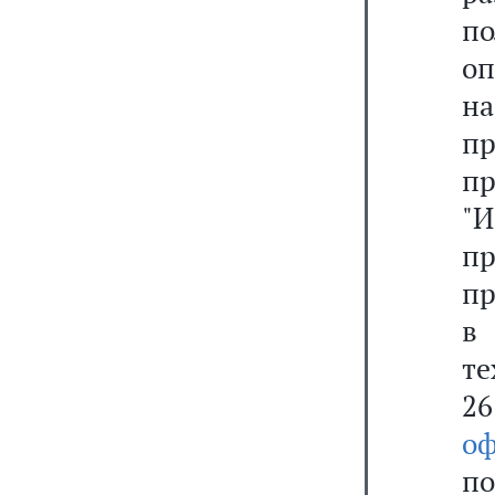
по
оп
н
п
пр
"
п
пр
в
те
26
оф
п