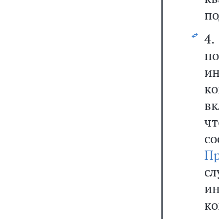
по
4.
п
ин
к
в
ч
со
П
с
ин
ко