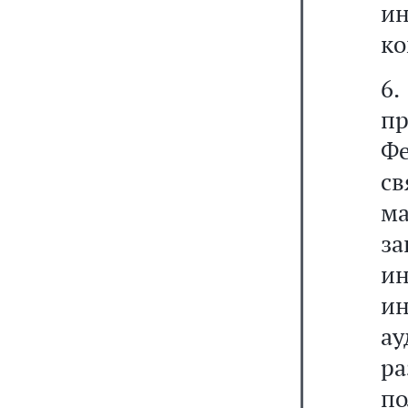
ин
ко
6
п
Фе
с
м
з
и
ин
а
р
п