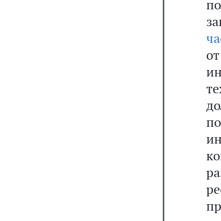
п
за
ча
о
и
те
до
п
ин
к
р
ре
пр