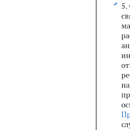
5.
с
м
ра
а
и
о
ре
н
п
о
П
с