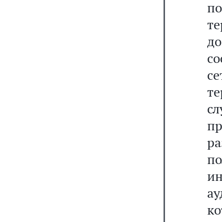
п
т
д
со
с
т
с
п
р
по
и
а
ко