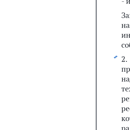
- 
За
н
и
со
2
п
на
т
ре
ре
ко
р