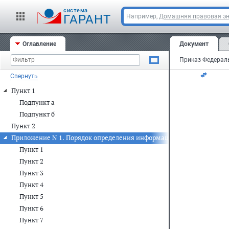
За
cистема
ГАРАНТ
Например,
Домашняя правовая э
ав
Оглавление
Документ
Ре
Свернуть
Пункт 1
Подпункт а
Подпункт б
Пункт 2
Приложение N 1. Порядок определения информационных ресурсов, 
Пункт 1
Пункт 2
Пункт 3
Пункт 4
Пункт 5
Пункт 6
Пункт 7