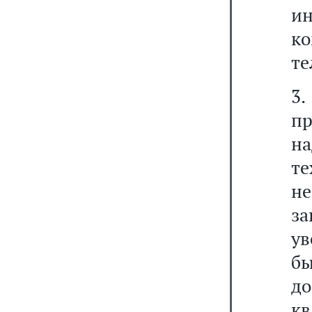
ин
к
те
3
пр
на
т
н
з
ув
бы
д
к