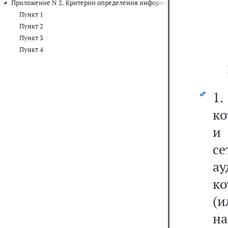
Приложение N 2. Критерии определения информационных ресурсов,
Пункт 1
Пункт 2
Пункт 3
Пункт 4
1.
ко
и 
с
ау
к
(и
на