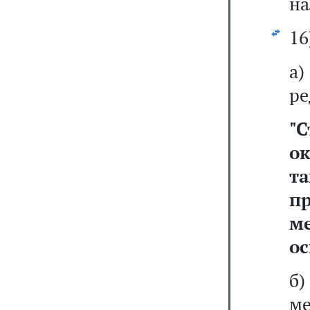
на
16
а
ре
"
С
о
т
п
м
ос
б
ме