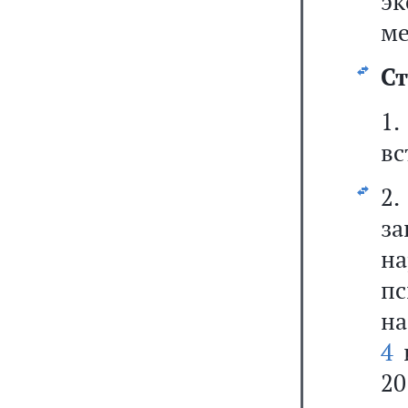
э
ме
Ст
1
вс
2
за
н
пс
на
4
2