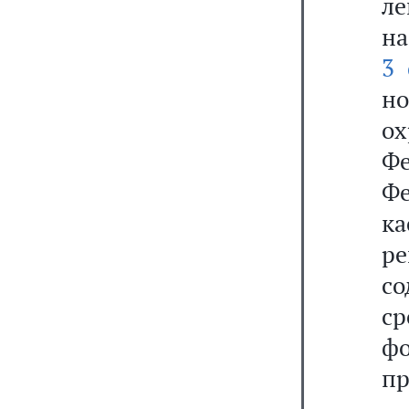
л
на
3 
но
ох
Ф
Ф
к
ре
со
ср
ф
пр