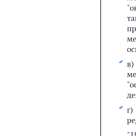
"
т
п
м
ос
в
ме
"
де
г
ре
"