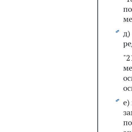
по
ме
д
ре
"
ме
о
ос
е)
з
п