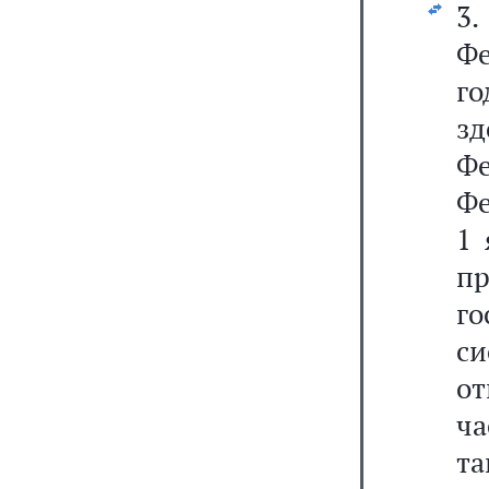
3
Фе
г
з
Ф
Фе
1 
п
г
с
о
ча
та