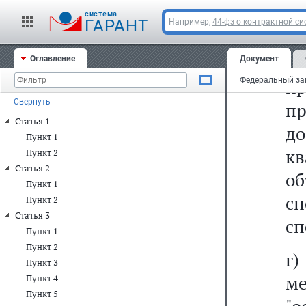
д
cистема
ГАРАНТ
Например,
44-фз о контрактной си
о
д
Оглавление
Документ
п
Свернуть
пр
Статья 1
до
Пункт 1
к
Пункт 2
Статья 2
об
Пункт 1
с
Пункт 2
Статья 3
сп
Пункт 1
Пункт 2
г
Пункт 3
ме
Пункт 4
Пункт 5