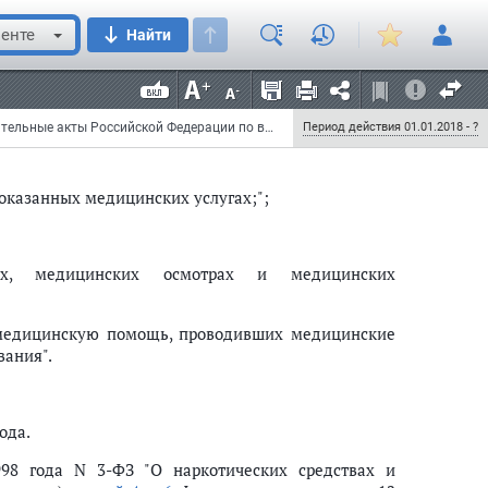
нить словами "оказывается медицинская помощь, а
енте
Найти
экспертизы, медицинские осмотры и медицинские
енить словами "осуществляющей медицинскую
Федеральный закон от 29 июля 2017 г. N 242-ФЗ "О внесении изменений в отдельные законодательные акты Российской Федерации по вопросам применения информационных технологий в сфере охраны здоровья"
Период действия 01.01.2018 - ?
оказанных медицинских услугах;";
ах, медицинских осмотрах и медицинских
"медицинскую помощь, проводивших медицинские
вания".
ода.
98 года N 3-ФЗ "О наркотических средствах и