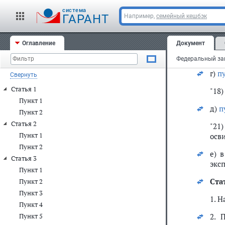
б) в
cистема
ГАРАНТ
Например,
семейный кешбэк
так
осв
Оглавление
Документ
в)
деят
г)
п
Свернуть
Статья 1
"18
Пункт 1
д)
п
Пункт 2
Статья 2
"21
Пункт 1
осв
Пункт 2
е) 
Статья 3
экс
Пункт 1
Ста
Пункт 2
Пункт 3
1. Н
Пункт 4
2. 
Пункт 5