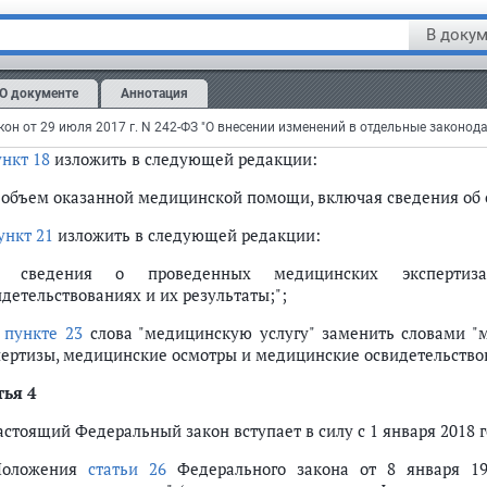
абзаце первом
слова "оказываются медицинские услуги" заме
В докум
же о лицах, в отношении которых проводятся медицинские 
идетельствования";
О документе
Аннотация
 в
пункте 14
слова "оказавшей медицинские услуги" зам
ельность";
ункт 18
изложить в следующей редакции:
) объем оказанной медицинской помощи, включая сведения об 
ункт 21
изложить в следующей редакции:
) сведения о проведенных медицинских экспертиз
идетельствованиях и их результаты;";
в
пункте 23
слова "медицинскую услугу" заменить словами 
пертизы, медицинские осмотры и медицинские освидетельство
тья 4
астоящий Федеральный закон вступает в силу с 1 января 2018 г
Положения
статьи 26
Федерального закона от 8 января 19