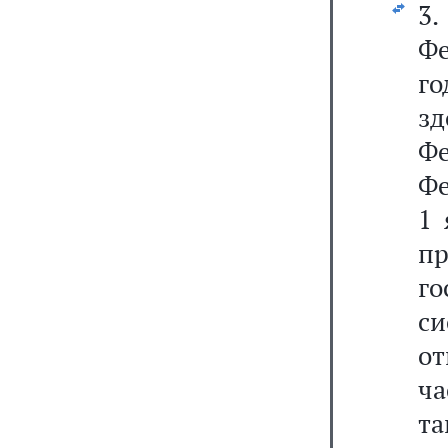
3
Фе
г
з
Ф
Фе
1 
п
г
с
о
ча
та