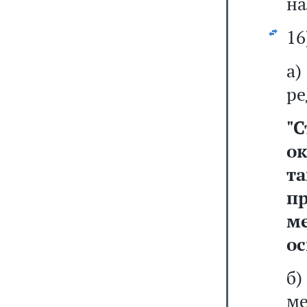
на
16
а
ре
"
С
о
т
п
м
ос
б
ме