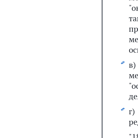
"
т
п
м
ос
в
ме
"
де
г
ре
"