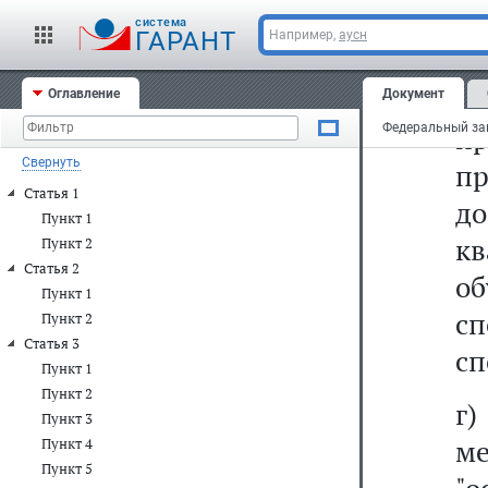
д
cистема
ГАРАНТ
Например,
аусн
о
д
Оглавление
Документ
п
Свернуть
пр
Статья 1
до
Пункт 1
к
Пункт 2
Статья 2
об
Пункт 1
с
Пункт 2
Статья 3
сп
Пункт 1
Пункт 2
г
Пункт 3
ме
Пункт 4
Пункт 5