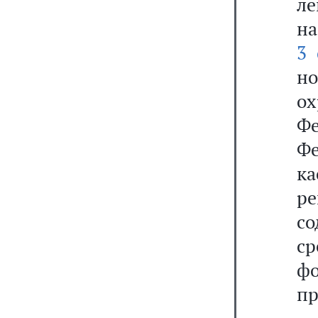
л
на
3 
но
ох
Ф
Ф
к
ре
со
ср
ф
пр