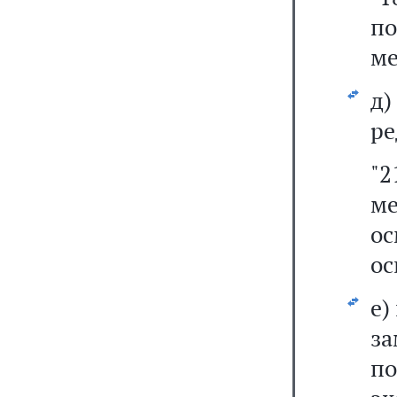
по
ме
д
ре
"
ме
о
ос
е)
з
п