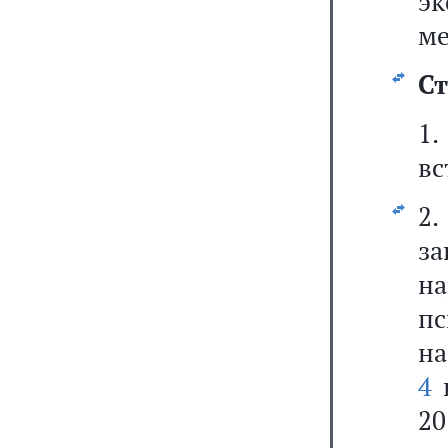
э
ме
Ст
1
вс
2
за
н
пс
на
4
2