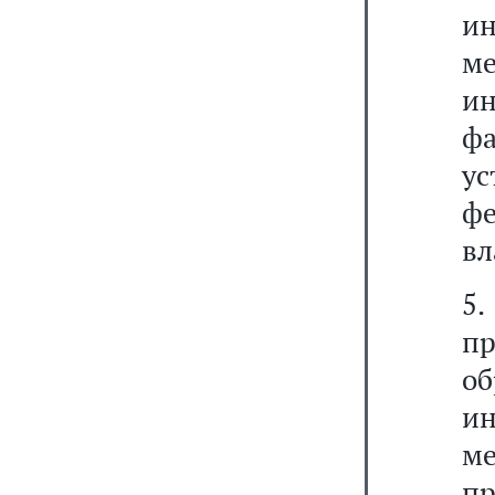
и
м
и
ф
у
ф
вл
5
пр
о
ин
м
пр