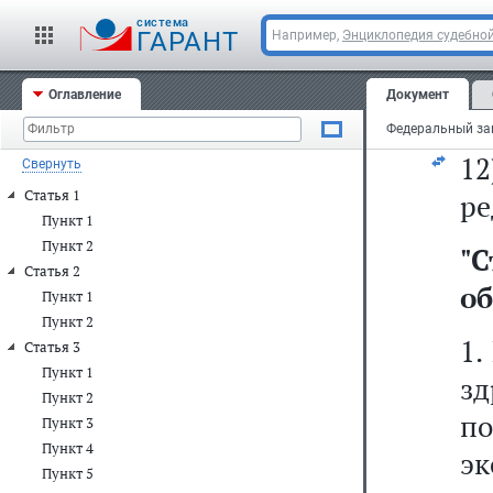
у
cистема
Р
ГАРАНТ
Например,
Энциклопедия судебной
п
Оглавление
Документ
вр
1
Свернуть
Статья 1
ре
Пункт 1
Пункт 2
"
С
Статья 2
об
Пункт 1
Пункт 2
1.
Статья 3
Пункт 1
з
Пункт 2
п
Пункт 3
Пункт 4
э
Пункт 5