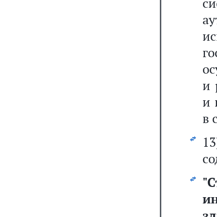
с
а
и
г
ос
и 
и 
в 
1
со
"
С
и
з