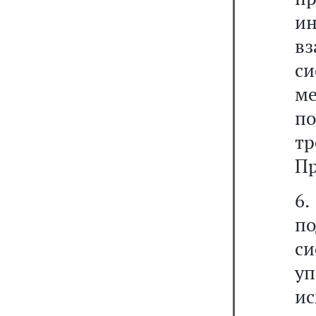
и
вз
си
м
по
т
Пр
6
по
с
у
и