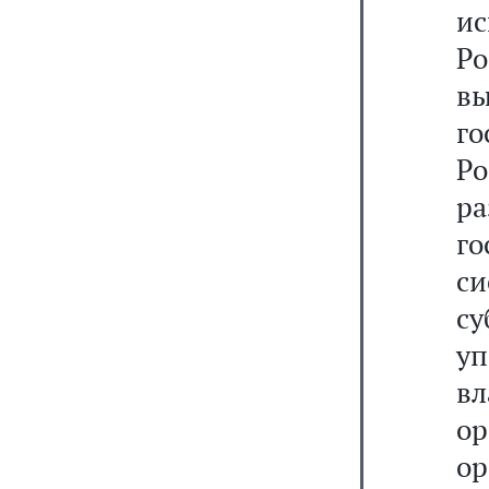
и
Ро
в
г
Р
р
г
с
су
уп
вл
ор
о