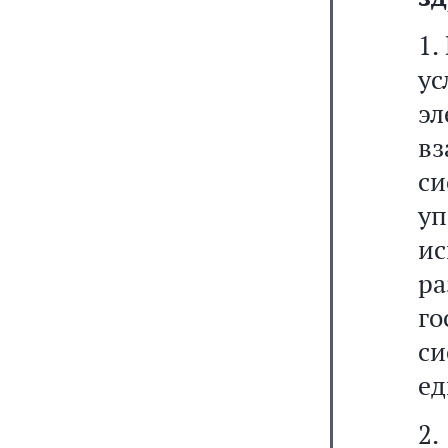
1.
у
э
в
с
у
и
ра
г
си
ед
2.