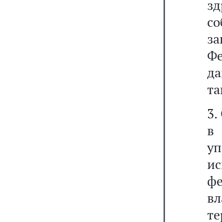
з
со
з
Ф
д
та
3.
в
у
и
ф
вл
т