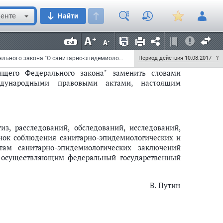
им и гигиеническим требованиям факторов среды
енте
Найти
 том числе индивидуальных предпринимателей, а
ужений, помещений, оборудования, транспортных
Федеральный закон от 29 июля 2017 г. N 221-ФЗ "О внесении изменений в статьи 1 и 42 Федерального закона "О санитарно-эпидемиологическом благополучии населения"
Период действия 10.08.2017 - ?
ящего Федерального закона" заменить словами
ждународными правовыми актами, настоящим
из, расследований, обследований, исследований,
енок соблюдения санитарно-эпидемиологических и
там санитарно-эпидемиологических заключений
, осуществляющим федеральный государственный
В. Путин