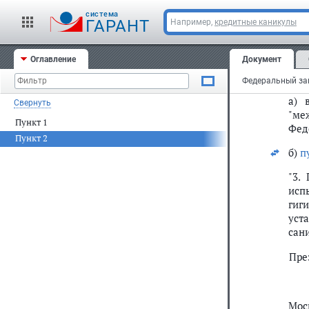
соо
cистема
ГАРАНТ
Например,
кредитные каникулы
оби
так
сред
Оглавление
Документ
2) в
а)
Свернуть
"ме
Пункт 1
Фед
Пункт 2
б)
п
"3.
исп
гиг
уст
сан
Пре
Мос