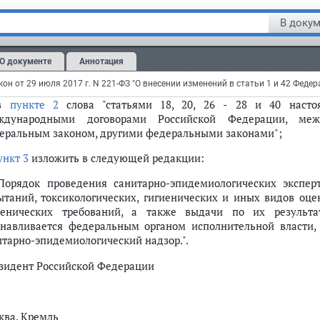
тветствие или несоответствие санитарно-эпидемиологическ
В докум
тания, условий деятельности юридических лиц, граждан, в
же используемых ими территорий, зданий, строений, соор
ств;";
О документе
Аннотация
статье 42
:
 в
пункте 2
слова "статьями 18, 20, 26 - 28 и 40 насто
ждународными договорами Российской Федерации, ме
еральным законом, другими федеральными законами";
ункт 3
изложить в следующей редакции:
 Порядок проведения санитарно-эпидемиологических эксперт
ытаний, токсикологических, гигиенических и иных видов оц
иенических требований, а также выдачи по их результа
анавливается федеральным органом исполнительной власти
итарно-эпидемиологический надзор.".
зидент Российской Федерации
ква, Кремль