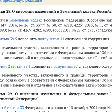
м. предыдущую редакцию
ья 28.
О внесении изменений в Земельный кодекс Россий
яющей компании
сти в
Земельный кодекс
Российской Федерации (Собрание зако
4147; 2014, № 26, ст. 3377; № 30, ст. 4218, 4225; 2015, № 1, ст. 
3890; № 27, ст. 4269, 4282, 4298, 4306; 2017, № 27, ст. 3938) сле
ции проекта (ст.ст. 15 - 22)
татью 39.5
дополнить
подпунктом 11
следующего содержания:
на территории инновационного научно-технологического центра
) земельного участка, включенного в границы территории и
рии инновационного научно-технологического центра
ду, созданному в соответствии с Федеральным законом "Об и
кого благополучия на территории инновационного научно-технологичес
сении изменений в отдельные законодательные акты Российско
льности на территории инновационного научно-технологического центра
остранных граждан в целях реализации проекта
ункт 2 статьи 39.6
дополнить
подпунктом 37
следующего содер
и и образовательной деятельности на территории инновационного науч
) земельного участка, включенного в границы территории и
тветственность
ду, созданному в соответствии с Федеральным законом "Об и
енной власти, органов местного самоуправления, органов Фонда пенсио
сении изменений в отдельные законодательные акты Российско
сполнительной власти, органами Фонда пенсионного и социального стр
асти субъектов Российской Федерации, органов местного самоуправлен
тья 29.
О внесении изменения в Федеральный закон "
сийской Федерации"
ссийской Федерации (ст.ст. 25 - 38)
ой безопасности"
т 6 статьи 33
Федерального закона от 15 декабря 2001 года №
арно-эпидемиологическом благополучии населения"