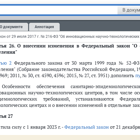
4969; 2011, № 30, ст. 4596; 2015, № 27, ст. 3951) дополнить
частью
В докум
обенности обеспечения пожарной безопасности на территории
ючая особенности утверждения и применения требований п
О документе
Аннотация
нических регламентов), устанавливаются Федеральным зак
трах и о внесении изменений в отдельные законодательные ак
тья 26.
О внесении изменения в Федеральный закон "О 
еления"
тью 2
Федерального закона от 30 марта 1999 года № 52-ФЗ
а
ления" (Собрание законодательства Российской Федерации, 1999,
льном законе
4969; 2011, № 30, ст. 4590, 4596; 2015, № 27, ст. 3951) дополнить
п
 научно-технологического центра
 Особенности обеспечения санитарно-эпидемиологичес
тра (ст.ст. 5 - 6)
овационных научно-технологических центров, в том числе о
демиологических требований, устанавливаются Федер
центра
нологических центрах и о внесении изменений в отдельные за
ологического центра
ими в реализации проекта (ст.ст. 7 - 14)
тья 27
зации проекта
тила силу с 1 января 2023 г. -
Федеральный закон
от 21 декабря