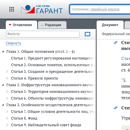
ст. 
cистема
ГАРАНТ
Например,
семейный кешбэк
"Ос
вкл
Оглавление
Редакции
Документ
тех
цен
Ста
Свернуть
нас
Глава 1. Общие положения (ст.ст. 1 - 4)
Ста
Статья 1. Предмет регулирования настоящего Федерального закон
насе
Статья 2. Основные понятия, используемые в настоящем Федера
ст. 
Статья 3. Создание и прекращение деятельности инновационного
Статья 4. Правила проекта
"5.
Глава 2. Инфраструктура инновационного научно-технологического цен
инн
эпи
Статья 5. Территория инновационного научно-технологического 
тех
Статья 6. Объекты инфраструктуры инновационного научно-техн
Глава 3. Особенности осуществления деятельности лицами, участвующ
Ста
Статья 7. Общие условия деятельности лиц, участвующих в реали
Утра
Статья 8. Фонд
Статья 9. Наблюдательный совет фонда