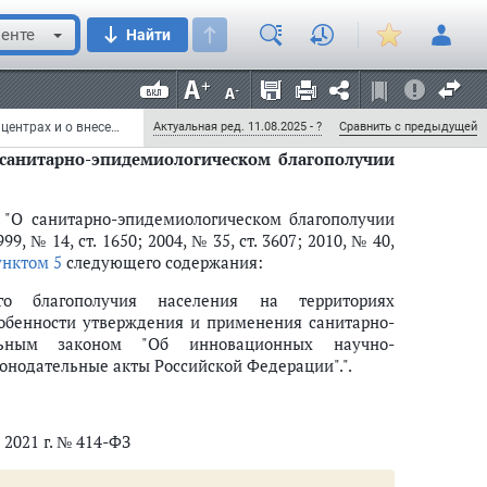
 восьмой
следующего содержания:
енте
Найти
 инновационного научно-технологического центра,
ожарной безопасности (в том числе требований
оном "Об инновационных научно-технологических
ты Российской Федерации".".
Федеральный закон от 29 июля 2017 г. № 216-ФЗ "Об инновационных научно-технологических центрах и о внесении изменений в отдельные законодательные акты Российской Федерации" (с изменениями и дополнениями)
Актуальная ред. 11.08.2025 - ?
Сравнить с предыдущей
санитарно-эпидемиологическом благополучии
 "О санитарно-эпидемиологическом благополучии
 № 14, ст. 1650; 2004, № 35, ст. 3607; 2010, № 40,
унктом 5
следующего содержания:
кого благополучия населения на территориях
собенности утверждения и применения санитарно-
альным законом "Об инновационных научно-
конодательные акты Российской Федерации".".
 2021 г. № 414-ФЗ