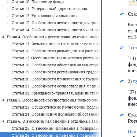
С
Статья 10. Правление фонда
Статья 11. Генеральный директор фонда
Стат
Статья 12. Управляющая компания
Статья 13. Особенности деятельности дочерних обществ управл
Вне
Статья 14. Особенности деятельности участников проекта
ст. 
ст. 
Глава 4. Особенности регулирования отдельных отношений при реализа
Статья 15. Возмещение затрат на уплату таможенных платежей
1)
с
Статья 16. Особенности размещения и распространения рекламы 
"11
Статья 17. Особенности технического регулирования на террито
фон
Статья 18. Особенности обеспечения санитарно-эпидемиологичес
вне
Статья 19. Особенности регулирования градостроительной деяте
Статья 20. Особенности привлечения к трудовой деятельности ин
2)
п
Статья 21. Особенности осуществления медицинской деятельност
"37
Статья 22. Гражданско-правовая, административная, уголовная о
фон
Глава 5. Особенности осуществления полномочий органов государств
вне
Статья 23. Осуществление полномочий федеральными органами и
Статья 24. Ограничения полномочий органов государственной вл
Ста
Рос
Глава 6. О внесении изменений в отдельные законодательные акты Ро
Статья 25. О внесении изменения в Федеральный закон "О пожарн
Пунк
Статья 26. О внесении изменения в Федеральный закон "О санит