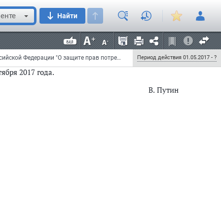
а в соответствии с частью 2.1 настоящей статьи
применяются.".
енте
Найти
иального опубликования
, за исключением
статьи 1
Федеральный закон от 1 мая 2017 г. N 88-ФЗ "О внесении изменений в статью 16.1 Закона Российской Федерации "О защите прав потребителей" и Федеральный закон "О национальной платежной системе"
Период действия 01.05.2017 - ?
ября 2017 года.
В. Путин