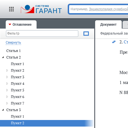
"2.
пол
cистема
ГАРАНТ
Например,
Энциклопедия судебной
Ста
Оглавление
Документ
1. 
нас
2.
Ст
Свернуть
Статья 1
Пре
Статья 2
Пункт 1
Пункт 2
Мос
Пункт 3
1 ма
Пункт 4
Пункт 5
N 8
Пункт 6
Пункт 7
Статья 3
Пункт 1
Пункт 2