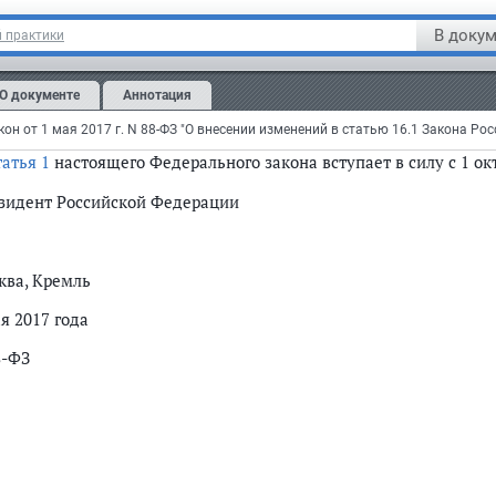
2. В случае привлечения оператором НСПК расчетного центр
ожения части 1 статьи 19 настоящего Федерального закона не 
В докум
 практики
тья 3
О документе
Аннотация
Настоящий Федеральный закон вступает в силу со дня его
офиц
тоящего Федерального закона.
атья 1
настоящего Федерального закона вступает в силу с 1 окт
зидент Российской Федерации
ква, Кремль
я 2017 года
8-ФЗ