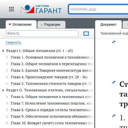
и
cистема
ГАРАНТ
Например,
аусн
у
Оглавление
Редакции
Документ
та
Свернуть
Раздел I. Общие положения (ст. 1 - 45)
Глава 1. Основные положения о таможенном регулировании в Евраз
Глава 2. Общие положения о перемещении товаров через таможенн
Глава 3. Единая Товарная номенклатура внешнеэкономической деят
Глава 4. Происхождение товаров (ст. 28 - 36)
Ст
Глава 5. Таможенная стоимость товаров (ст. 37 - 45)
Раздел II. Таможенные платежи, специальные, антидемпинговые, ко
т
Глава 6. Общие положения о таможенных платежах (ст. 46 - 50)
тр
Глава 7. Исчисление таможенных пошлин, налогов (ст. 51 - 56)
Глава 8. Сроки и порядок уплаты таможенных пошлин, налогов (ст. 
1.
Глава 9. Обеспечение исполнения обязанности по уплате таможенны
Глава 10. Возврат (зачет) сумм таможенных пошлин, налогов и иных
т