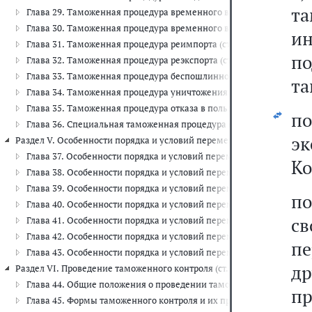
т
Глава 29. Таможенная процедура временного ввоза (допуска) (ст. 21
Глава 30. Таможенная процедура временного вывоза (ст. 227 - 234
и
Глава 31. Таможенная процедура реимпорта (ст. 235 - 237)
п
Глава 32. Таможенная процедура реэкспорта (ст. 238 - 242)
Глава 33. Таможенная процедура беспошлинной торговли (ст. 243 -
та
Глава 34. Таможенная процедура уничтожения (ст. 248 - 250)
Глава 35. Таможенная процедура отказа в пользу государства (ст. 2
по
Глава 36. Специальная таможенная процедура (ст. 253 - 254)
э
Раздел V. Особенности порядка и условий перемещения через таможе
Глава 37. Особенности порядка и условий перемещения через тамо
Ко
Глава 38. Особенности порядка и условий перемещения транспорт
Глава 39. Особенности порядка и условий перемещения через тамо
по
Глава 40. Особенности порядка и условий перемещения через там
с
Глава 41. Особенности порядка и условий перемещения через там
Глава 42. Особенности порядка и условий перемещения через там
пе
Глава 43. Особенности порядка и условий перемещения через тамо
д
Раздел VI. Проведение таможенного контроля (ст. 310 - 350)
Глава 44. Общие положения о проведении таможенного контроля (ст
п
Глава 45. Формы таможенного контроля и их применение (ст. 322 -