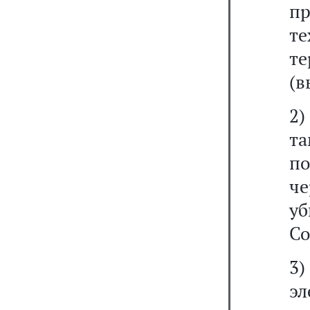
п
т
т
(в
2)
т
п
ч
у
Со
3
эл