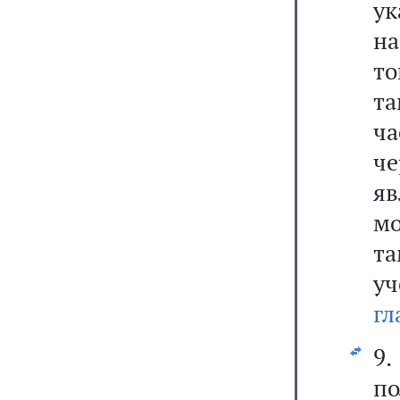
у
н
т
та
ч
ч
я
м
т
у
гл
9
по