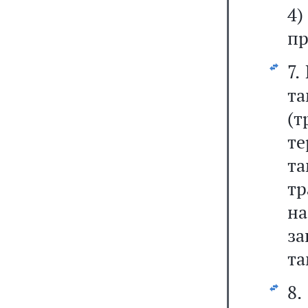
4
пр
7.
та
(
т
т
тр
н
за
та
8