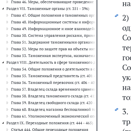
на
Глава 46. Меры, обеспечивающие проведение таможенного контроля
Раздел VII. Таможенные органы (ст. 351 - 396)
2)
Глава 47. Общие положения о таможенных органах (ст. 351 - 364)
Глава 48. Информационные системы и информационные технологи
о
Глава 49. Информационное и иное взаимодействие таможенных орга
С
Глава 50. Система управления рисками, применяемая таможенными
Глава 51. Задержание таможенными органами товаров и документов 
т
Глава 52. Меры по защите прав на объекты интеллектуальной соб
г
Глава 53. Таможенная экспертиза, назначаемая таможенными орган
Раздел VIII. Деятельность в сфере таможенного дела. Уполномоченны
Со
Глава 54. Общие положения о деятельности в сфере таможенного дел
у
Глава 55. Таможенный представитель (ст. 401 - 405)
Глава 56. Таможенный перевозчик (ст. 406 - 409)
н
Глава 57. Владелец склада временного хранения (ст. 410 - 414)
то
Глава 58. Владелец таможенного склада (ст. 415 - 419)
Глава 59. Владелец свободного склада (ст. 420 - 424)
3.
Глава 60. Владелец магазина беспошлинной торговли (ст. 425 - 429
Глава 61. Уполномоченный экономический оператор (ст. 430 - 443)
т
Раздел IX. Переходные положения (ст. 444 - 465)
Статья 444. Общие переходные положения