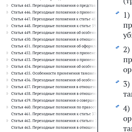
(т
Статья 445. Переходные положения о представлении таможенны
Статья 446. Переходные положения о применении правил опреде
1
Статья 447. Переходные положения к статье 48 настоящего Кодекс
пр
Статья 448. Переходные положения к статье 59 настоящего Кодекс
уб
Статья 449. Переходные положения об особенностях совершения
Статья 450. Переходные положения в отношении отдельных кате
Статья 451. Переходные положения об оформлении сертификата 
2
Статья 452. Переходные положения о применении таможенных п
пр
Статья 453. Переходные положения о применении таможенной про
Статья 454. Переходные положения об особенностях применения
ор
Статья 455. Особенности применения таможенной процедуры сво
Статья 456. Переходные положения об особенностях применения 
3)
Статья 457. Переходные положения в отношении товаров для личн
та
Статья 458. Переходные положения в отношении транспортных с
Статья 459. Переходные положения о совершении таможенных оп
4)
Статья 460. Переходные положения по правоотношениям, возникш
Статья 461. Переходные положения к статье 370 настоящего Кодек
о
Статья 462. Переходные положения к статьям 371 и 373 настоящег
та
Статья 463. Переходные положения в отношении применения стат