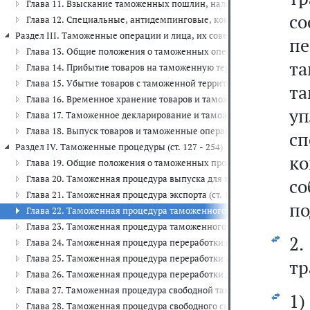
Глава 11. Взыскание таможенных пошлин, налогов (ст. 68 - 70)
с
Глава 12. Специальные, антидемпинговые, компенсационные и ин
Раздел III. Таможенные операции и лица, их совершающие (ст. 78 - 1
п
Глава 13. Общие положения о таможенных операциях и лицах, их с
т
Глава 14. Прибытие товаров на таможенную территорию Союза и т
Глава 15. Убытие товаров с таможенной территории Союза и тамож
т
Глава 16. Временное хранение товаров и таможенные операции, с
у
Глава 17. Таможенное декларирование и таможенные операции, св
Глава 18. Выпуск товаров и таможенные операции, связанные с вып
с
Раздел IV. Таможенные процедуры (ст. 127 - 254)
к
Глава 19. Общие положения о таможенных процедурах (ст. 127 - 13
Глава 20. Таможенная процедура выпуска для внутреннего потребле
со
Глава 21. Таможенная процедура экспорта (ст. 139 - 141)
по
Глава 22. Таможенная процедура таможенного транзита (ст. 142 - 
Глава 23. Таможенная процедура таможенного склада (ст. 155 - 162
2.
Глава 24. Таможенная процедура переработки на таможенной террит
Глава 25. Таможенная процедура переработки вне таможенной терри
тр
Глава 26. Таможенная процедура переработки для внутреннего потр
Глава 27. Таможенная процедура свободной таможенной зоны (ст. 2
1)
Глава 28. Таможенная процедура свободного склада (ст. 211 - 218)