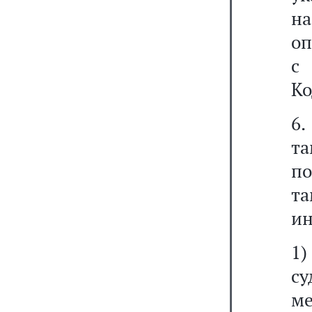
н
оп
Ко
6.
т
по
т
ин
1)
су
м