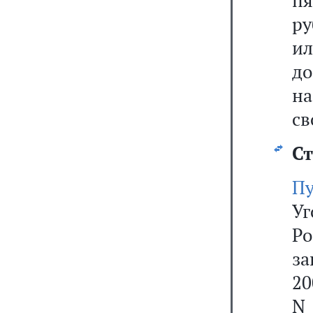
п
ру
ил
до
н
св
Ст
П
У
Р
за
20
N 