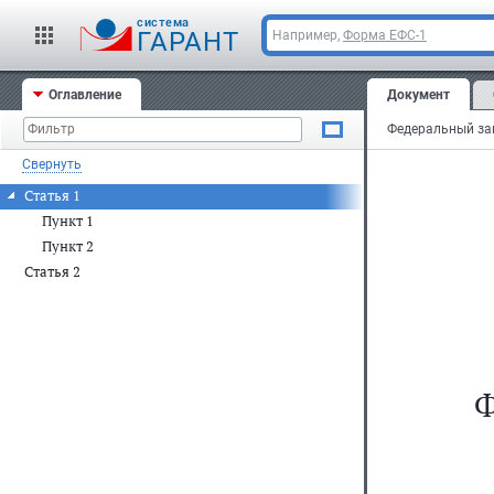
cистема
ГАРАНТ
Например,
Форма ЕФС-1
Оглавление
Документ
Свернуть
Статья 1
Пункт 1
Пункт 2
Статья 2
Ф