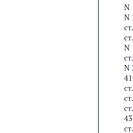
N 
N 
ст
ст
N 
ст
N 
41
ст
ст
ст
43
ст