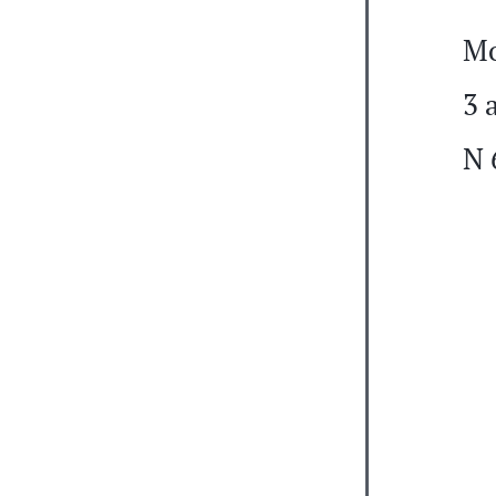
Мо
3 
N 