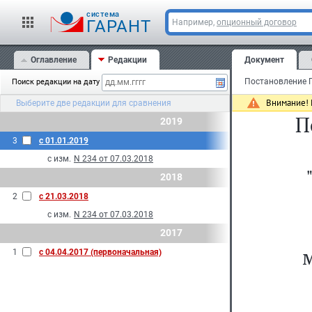
cистема
ГАРАНТ
Например,
опционный договор
Оглавление
Редакции
Документ
Поиск редакции на дату
Внимание! 
Выберите две редакции для сравнения
П
2019
3
с 01.01.2019
с изм.
N 234 от 07.03.2018
2018
2
с 21.03.2018
с изм.
N 234 от 07.03.2018
2017
1
с 04.04.2017 (первоначальная)