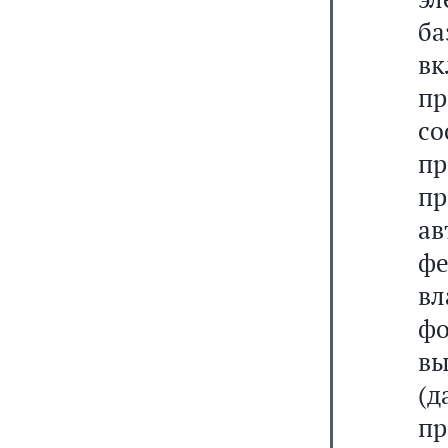
б
в
п
со
п
п
а
ф
вл
ф
вы
(д
пр