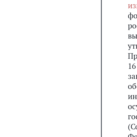
из
фо
ро
в
у
Пр
16
з
о
и
ос
го
(С
Фе