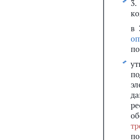
3
ко
в 
оп
по
у
по
эл
да
р
о
тр
по