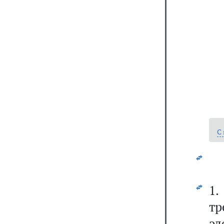
С
1
т
э