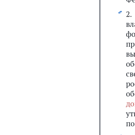
2.
вл
ф
п
вы
о
св
ро
о
д
у
по