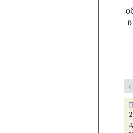
о
в
С
П
д