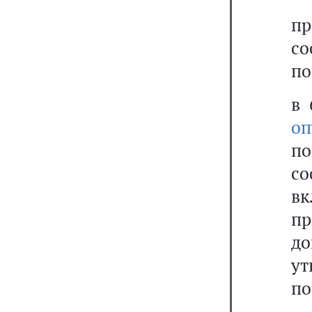
пр
с
по
в 
оп
по
со
в
п
д
у
по