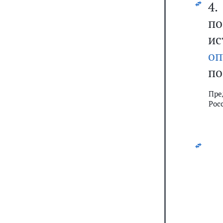
4
п
ис
оп
по
Пре
Рос