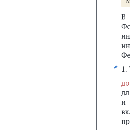
м
В 
Фе
ин
ин
Фе
1.
до
дл
и
в
пр