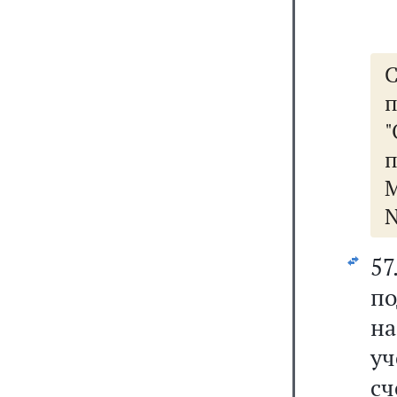
п
М
N
5
п
на
уч
с