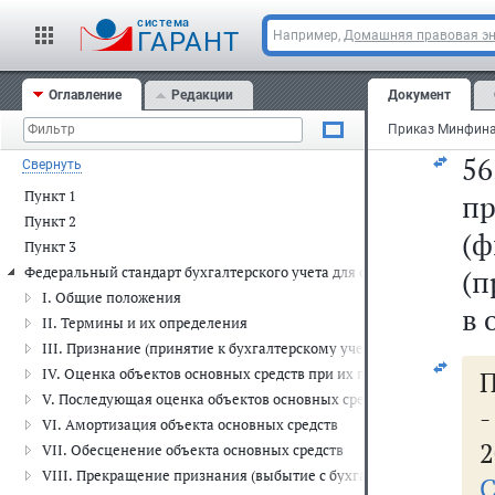
об
cистема
ГАРАНТ
Например,
Домашняя правовая э
б
Оглавление
Редакции
Документ
об
5
Свернуть
Пункт 1
пр
Пункт 2
(ф
Пункт 3
Федеральный стандарт бухгалтерского учета для организаций госуда
(п
I. Общие положения
в 
II. Термины и их определения
III. Признание (принятие к бухгалтерскому учету) объектов основ
IV. Оценка объектов основных средств при их признании (приняти
П
V. Последующая оценка объектов основных средств
VI. Амортизация объекта основных средств
2
VII. Обесценение объекта основных средств
VIII. Прекращение признания (выбытие с бухгалтерского учета) о
С