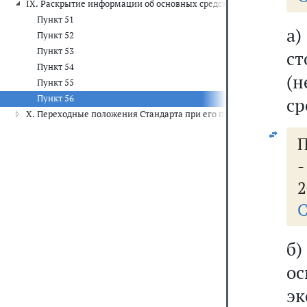
IX. Раскрытие информации об основных средствах (результатах оп
Пункт 51
а)
Пункт 52
Пункт 53
ст
Пункт 54
(
Пункт 55
Пункт 56
ср
X. Переходные положения Стандарта при его первом применении
П
2
С
б
о
э