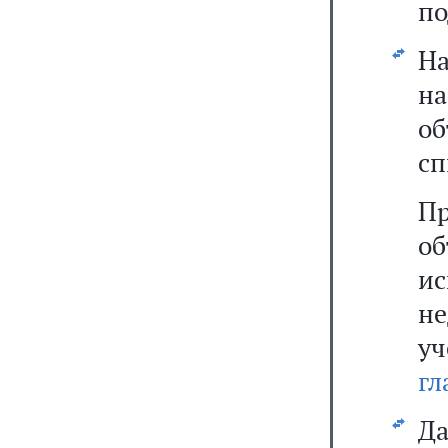
по
На
н
о
сп
П
об
и
н
у
гл
Да