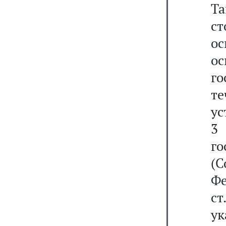
Та
с
ос
о
го
т
ус
3
го
(С
Фе
с
ук