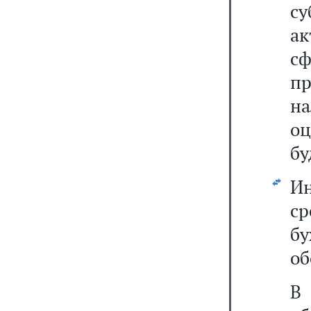
с
а
с
пр
на
оц
бу
Ин
с
бу
об
В