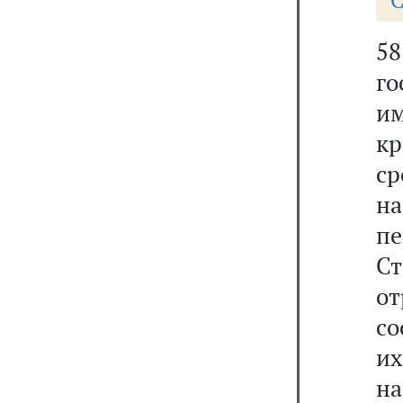
С
5
г
и
кр
с
на
п
Ст
от
со
их
на