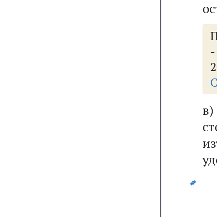
ос
П
2
С
в)
ст
и
уд