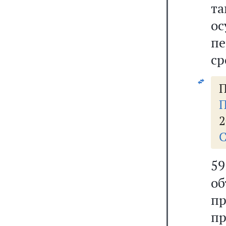
т
о
пе
ср
П
П
2
С
59
о
пр
п