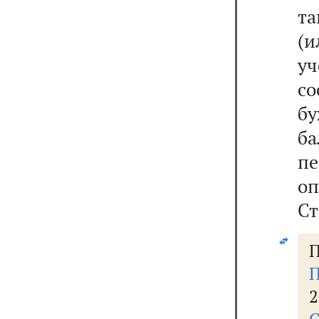
та
(
уч
со
бу
б
п
о
Ст
П
П
2