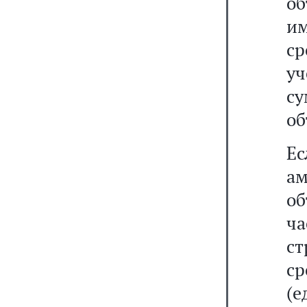
об
и
с
у
с
об
Ес
а
об
ч
ст
с
(