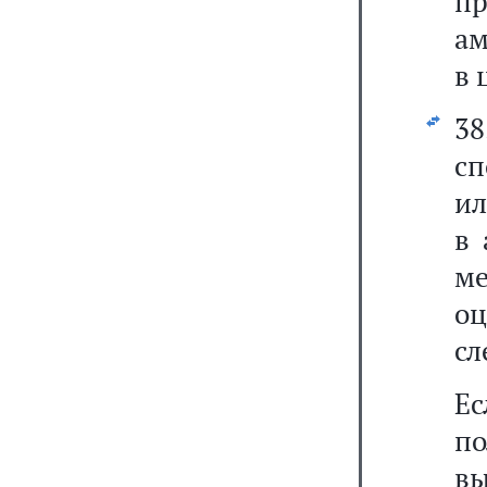
пр
ам
в 
38
сп
ил
в 
м
о
сл
Е
п
в