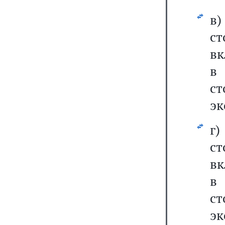
в
с
вк
в
с
эк
г
ст
вк
в
с
эк