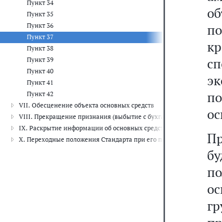
Пункт 34
о
Пункт 35
Пункт 36
по
Пункт 37
к
Пункт 38
с
Пункт 39
Пункт 40
э
Пункт 41
по
Пункт 42
VII. Обесценение объекта основных средств
ос
VIII. Прекращение признания (выбытие с бухгалтерского учета) о
IX. Раскрытие информации об основных средствах (результатах оп
П
X. Переходные положения Стандарта при его первом применении
б
п
о
г