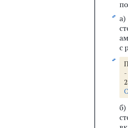
по
а
с
ам
с 
П
2
С
б
с
вк