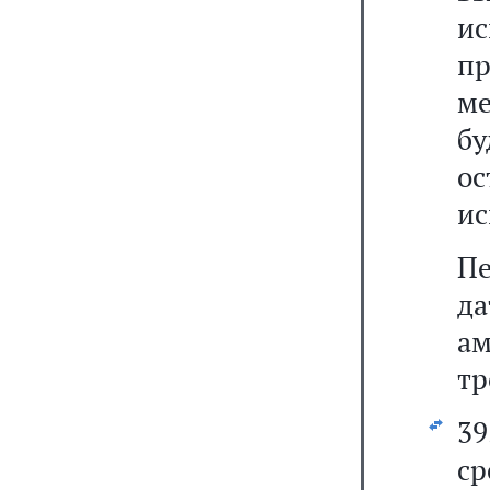
ис
п
ме
б
о
ис
Пе
д
а
тр
3
ср