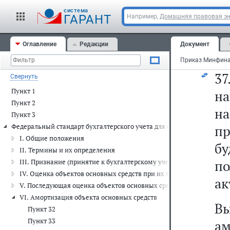
в
cистема
пр
ГАРАНТ
Например,
Домашняя правовая э
с
Оглавление
Редакции
Документ
об
3
Свернуть
Пункт 1
н
Пункт 2
н
Пункт 3
Федеральный стандарт бухгалтерского учета для организаций госуда
п
I. Общие положения
б
II. Термины и их определения
по
III. Признание (принятие к бухгалтерскому учету) объектов основ
IV. Оценка объектов основных средств при их признании (приняти
ак
V. Последующая оценка объектов основных средств
VI. Амортизация объекта основных средств
В
Пункт 32
Пункт 33
ам