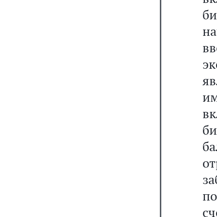
би
на
в
эк
я
им
вк
б
б
от
за
п
сч