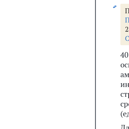
П
П
2
С
4
о
ам
ин
ст
с
(е
Д