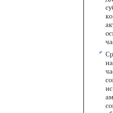
с
к
ак
ос
ча
Ср
н
ча
с
и
ам
с