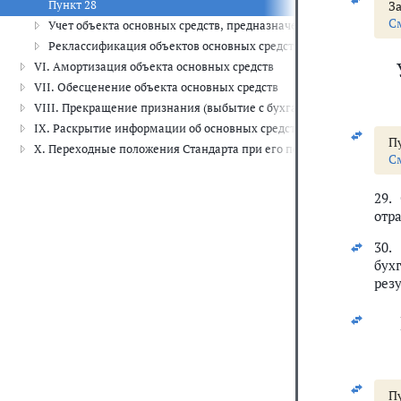
Пункт 28
За
С
Учет объекта основных средств, предназначенного для отчужд
Реклассификация объектов основных средств, включаемых в г
VI. Амортизация объекта основных средств
VII. Обесценение объекта основных средств
VIII. Прекращение признания (выбытие с бухгалтерского учета) о
IX. Раскрытие информации об основных средствах (результатах оп
Пу
X. Переходные положения Стандарта при его первом применении
С
29.
отр
30.
бух
рез
Пу