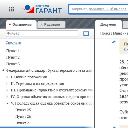
При
cистема
ГАРАНТ
Например,
параллельный импорт
зам
Ста
Оглавление
Редакции
Документ
Суб
отн
Свернуть
Пу
С
Пункт 1
Пункт 2
28.
Пункт 3
обя
Федеральный стандарт бухгалтерского учета для организаций госуда
рек
I. Общие положения
про
II. Термины и их определения
усл
Ста
III. Признание (принятие к бухгалтерскому учету) объектов основ
ана
IV. Оценка объектов основных средств при их признании (приняти
рез
V. Последующая оценка объектов основных средств
Пункт 25
Суб
Пункт 26
осно
Пункт 27