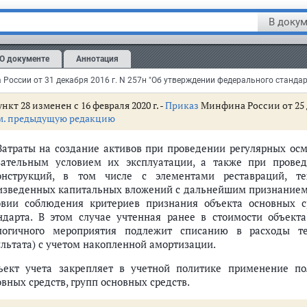
 этом стоимость объекта основных средств корректирует
В докум
еняемых (выбываемых) частей в соответствии с положен
ндарта о прекращении признания (выбытии с бухгалтерского уч
О документе
Аннотация
ъект учета закрепляет в учетной политике применение в бух
ошении групп основных средств.
нкт 28 изменен с 16 февраля 2020 г. -
Приказ
Минфина России от 25 д
м. предыдущую редакцию
 Затраты на создание активов при проведении регулярных ос
зательным условием их эксплуатации, а также при провед
рственного сектора "Основные средства"
онструкций, в том числе с элементами реставраций, т
изведенных капитальных вложений с дальнейшим признанием в
овии соблюдения критериев признания объекта основных 
ндарта. В этом случае учтенная ранее в стоимости объект
ных средств
логичного мероприятия подлежит списанию в расходы т
ю к бухгалтерскому учету)
ультата) с учетом накопленной амортизации.
ъект учета закрепляет в учетной политике применение п
вных средств, групп основных средств.