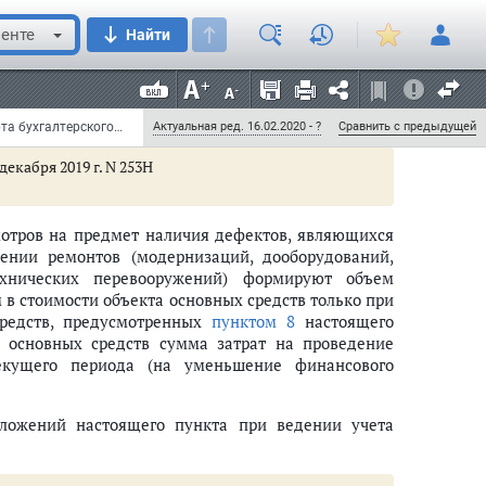
ся на документально подтвержденную стоимость
енте
Найти
иями, предусмотренными
пунктом 50
настоящего
ета) объектов основных средств.
галтерском учете положений настоящего пункта в
Приказ Минфина России от 31 декабря 2016 г. N 257н "Об утверждении федерального стандарта бухгалтерского учета для организаций государственного сектора "Основные средства" (с изменениями и дополнениями)
Актуальная ред. 16.02.2020 - ?
Сравнить с предыдущей
екабря 2019 г. N 253Н
мотров на предмет наличия дефектов, являющихся
ении ремонтов (модернизаций, дооборудований,
ехнических перевооружений) формируют объем
 стоимости объекта основных средств только при
средств, предусмотренных
пунктом 8
настоящего
а основных средств сумма затрат на проведение
екущего периода (на уменьшение финансового
оложений настоящего пункта при ведении учета