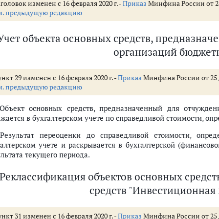
головок изменен с 16 февраля 2020 г. -
Приказ
Минфина России от 25 
м. предыдущую редакцию
ения не в пользу организаций бюджетной сферы
руппу основных средств "Инвестиционная недвижимость"
Учет объекта основных средств, предназначе
организаций бюджет
бъекта основных средств
ераций с ними) в бухгалтерской (финансовой) отчетности
нкт 29 изменен с 16 февраля 2020 г. -
Приказ
Минфина России от 25 д
м. предыдущую редакцию
 Объект основных средств, предназначенный для отчужде
ажается в бухгалтерском учете по справедливой стоимости, о
 Результат переоценки до справедливой стоимости, опре
галтерском учете и раскрывается в бухгалтерской (финансово
ультата текущего периода.
Реклассификация объектов основных средст
средств "Инвестиционная
нкт 31 изменен с 16 февраля 2020 г. -
Приказ
Минфина России от 25 д