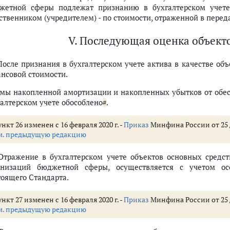
жетной сферы подлежат признанию в бухгалтерском учете
бственником (учредителем) - по стоимости, отраженной в пере
V. Последующая оценка объект
бъекта основных средств
 После признания в бухгалтерском учете актива в качестве объ
ансовой стоимости.
ераций с ними) в бухгалтерской (финансовой) отчетности
мы накопленной амортизации и накопленных убытков от обес
галтерском учете обособлено
.
#
нкт 26 изменен с 16 февраля 2020 г. -
Приказ
Минфина России от 25 д
м. предыдущую редакцию
 Отражение в бухгалтерском учете объектов основных средс
анизаций бюджетной сферы, осуществляется с учетом ос
тоящего Стандарта.
нкт 27 изменен с 16 февраля 2020 г. -
Приказ
Минфина России от 25 д
м. предыдущую редакцию