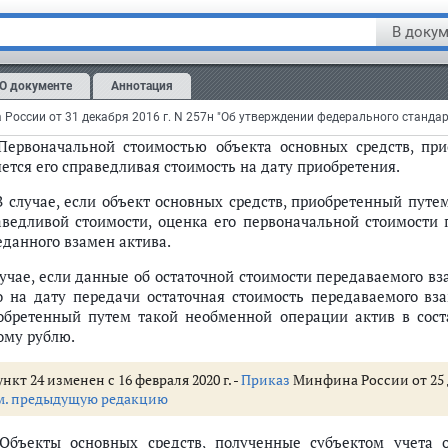
обретенный путем такой обменной операции актив в составе о
лю.
В докум
Первоначальная стоимость объекта основ
О документе
Аннотация
результате необменны
 Первоначальной стоимостью объекта основных средств, при
яется его справедливая стоимость на дату приобретения.
 В случае, если объект основных средств, приобретенный пут
аведливой стоимости, оценка его первоначальной стоимости 
еданного взамен актива.
рственного сектора "Основные средства"
лучае, если данные об остаточной стоимости передаваемого в
о на дату передачи остаточная стоимость передаваемого вза
обретенный путем такой необменной операции актив в соста
ных средств
ому рублю.
ю к бухгалтерскому учету)
нкт 24 изменен с 16 февраля 2020 г. -
Приказ
Минфина России от 25 д
тенного в результате обменных операций или созданного субъектом уче
м. предыдущую редакцию
тенного в результате необменных операций
 Объекты основных средств, полученные субъектом учета о