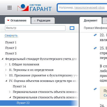
при
cистема
руб
ГАРАНТ
Например,
технологический сбор
Оглавление
Редакции
Документ
22.
Свернуть
явл
Пункт 1
23.
Пункт 2
спр
Пункт 3
пер
Федеральный стандарт бухгалтерского учета для организаций госуда
I. Общие положения
В с
II. Термины и их определения
либ
при
III. Признание (принятие к бухгалтерскому учету) объектов основ
одн
IV. Оценка объектов основных средств при их признании (приняти
Пункт 14
Пу
Первоначальная стоимость объекта основных средств, приобре
С
Первоначальная стоимость объекта основных средств, приобре
Пункт 22
24.