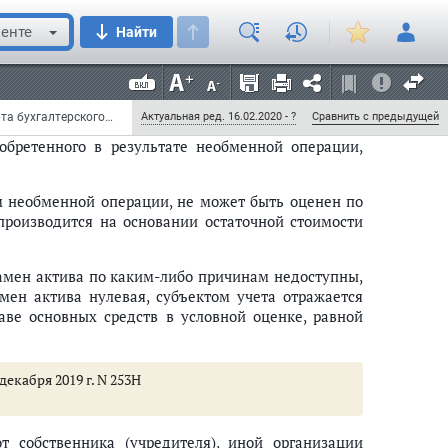
сновных средств в условной оценке, равной одному
енте
Найти
ных средств, приобретенного в
х операций
Приказ Минфина России от 31 декабря 2016 г. N 257н "Об утверждении федерального стандарта бухгалтерского учета для организаций государственного сектора "Основные средства" (с изменениями и дополнениями)
Актуальная ред. 16.02.2020 - ?
Сравнить с предыдущей
обретенного в результате необменной операции,
ем необменной операции, не может быть оценен по
производится на основании остаточной стоимости
замен актива по каким-либо причинам недоступны,
мен актива нулевая, субъектом учета отражается
ве основных средств в условной оценке, равной
екабря 2019 г. N 253Н
та
т собственника (учредителя), иной организации