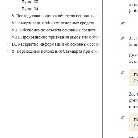
Пункт 23
бюд
Пункт 24
(со
V. Последующая оценка объектов основных средств
VI. Амортизация объекта основных средств
VII. Обесценение объекта основных средств
VIII. Прекращение признания (выбытие с бухгалтерского учета) о
25.
бал
IX. Раскрытие информации об основных средствах (результатах оп
X. Переходные положения Стандарта при его первом применении
Сум
бух
Пу
С
26.
орг
нас
Пу
С