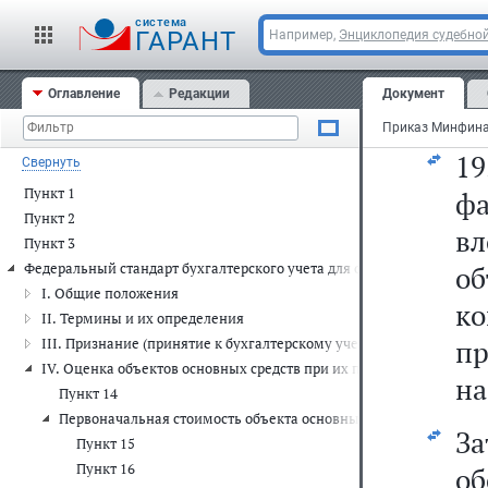
п
cистема
в
ГАРАНТ
Например,
Энциклопедия судебной
со
Оглавление
Редакции
Документ
от
1
Свернуть
Пункт 1
фа
Пункт 2
в
Пункт 3
Федеральный стандарт бухгалтерского учета для организаций госуда
об
I. Общие положения
ко
II. Термины и их определения
п
III. Признание (принятие к бухгалтерскому учету) объектов основ
IV. Оценка объектов основных средств при их признании (приняти
на
Пункт 14
Первоначальная стоимость объекта основных средств, приобре
За
Пункт 15
Пункт 16
о