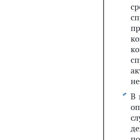
ср
с
пр
к
к
с
а
не
В 
оп
с
д
п