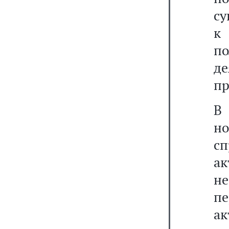
су
к
п
де
пр
В 
н
сп
а
н
пе
а