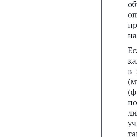
о
о
п
на
Ес
ка
в 
(
(ф
по
ли
у
та