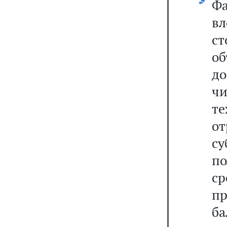
Фа
в
ст
о
до
ч
т
о
с
п
с
п
б