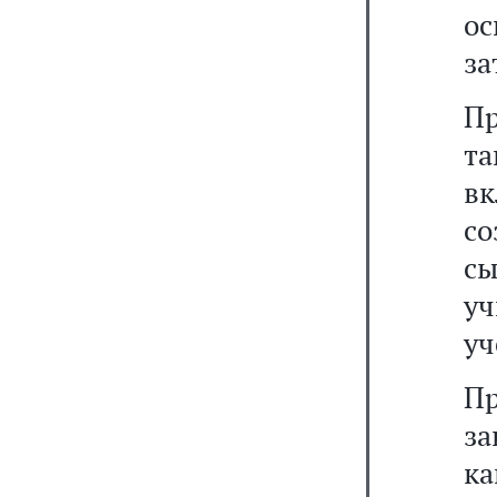
о
за
Пр
т
в
с
с
уч
уч
Пр
за
к