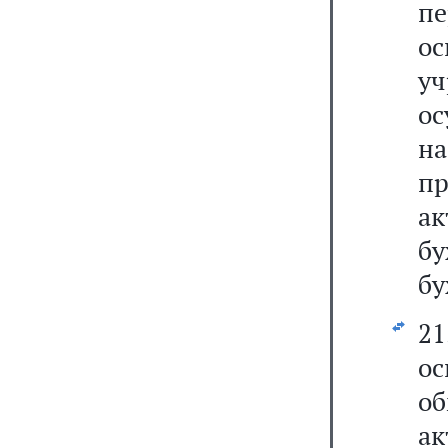
п
о
у
о
н
п
а
б
бу
21
ос
о
а