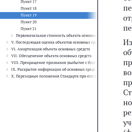
Пункт 17
пе
Пункт 18
Пункт 19
от
Пункт 20
пе
Пункт 21
Первоначальная стоимость объекта основных средств, приобре
И
V. Последующая оценка объектов основных средств
VI. Амортизация объекта основных средств
о
VII. Обесценение объекта основных средств
п
VIII. Прекращение признания (выбытие с бухгалтерского учета) о
IX. Раскрытие информации об основных средствах (результатах оп
в
X. Переходные положения Стандарта при его первом применении
п
С
н
ре
у