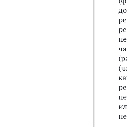
(
д
ре
р
п
ч
(
(
к
р
пе
и
пе