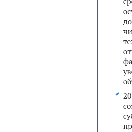
с
ос
до
ч
те
о
фа
ув
об
20
с
с
пр