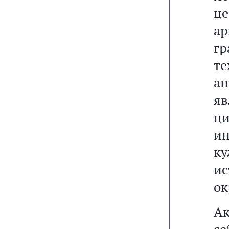
ц
а
гр
т
ан
я
ци
и
к
ис
ок
Ак