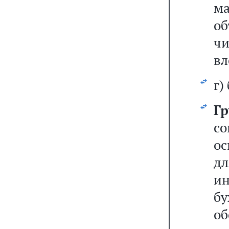
м
об
ч
вл
г)
Г
с
о
д
ин
бу
об