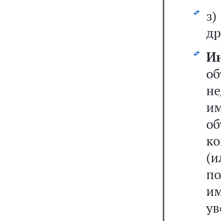
з)
др
И
о
н
им
о
ко
(и
п
им
у