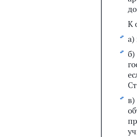
до
К 
а)
б
го
ес
Ст
в)
о
пр
уч