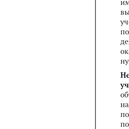
им
в
уч
по
д
ок
ну
Н
уч
о
н
по
по