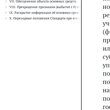
VII. Обесценение объекта основных средств
н
VIII. Прекращение признания (выбытие с бухгалтерского учета) о
IX. Раскрытие информации об основных средствах (результатах оп
ре
X. Переходные положения Стандарта при его первом применении
у
(
п
и
су
у
по
п
на
п
г