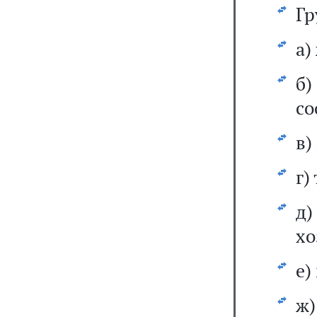
Гр
а)
б
со
в)
г)
д
хо
е)
ж)