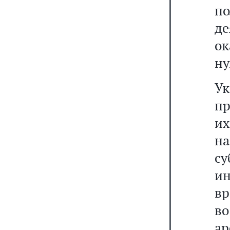
по
д
ок
ну
У
пр
их
на
с
и
вр
во
ар