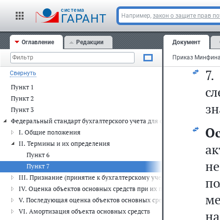
(ф
cистема
на
ГАРАНТ
Например,
закон о защите прав п
в
Оглавление
Редакции
Документ
но
7.
Свернуть
Пункт 1
с
Пункт 2
зн
Пункт 3
Федеральный стандарт бухгалтерского учета для организаций госуда
О
I. Общие положения
II. Термины и их определения
а
Пункт 6
не
Пункт 7
III. Признание (принятие к бухгалтерскому учету) объектов основ
п
IV. Оценка объектов основных средств при их признании (приняти
ме
V. Последующая оценка объектов основных средств
VI. Амортизация объекта основных средств
н