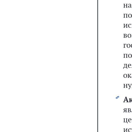
на
п
и
в
г
по
д
ок
ну
А
я
ц
и