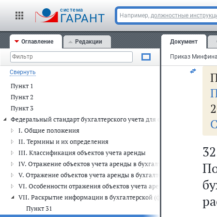
по
cистема
бу
ГАРАНТ
Например,
должностные инструкц
бе
Оглавление
Редакции
Документ
до
Свернуть
П
Пункт 1
П
Пункт 2
2
Пункт 3
Федеральный стандарт бухгалтерского учета для организаций госуда
С
I. Общие положения
II. Термины и их определения
3
III. Классификация объектов учета аренды
IV. Отражение объектов учета аренды в бухгалтерском учете поль
По
V. Отражение объектов учета аренды в бухгалтерском учете прав
бу
VI. Особенности отражения объектов учета аренды по справедлив
ра
VII. Раскрытие информации в бухгалтерской (финансовой) отчетн
Пункт 31