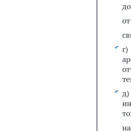
до
от
св
г
а
от
те
д
ин
то
н