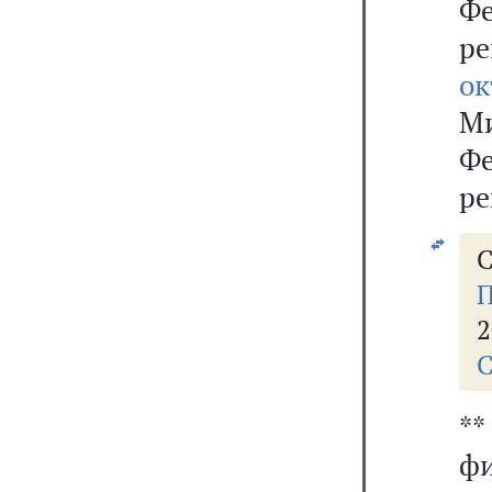
Ф
р
ок
М
Ф
ре
С
П
2
С
*
фи