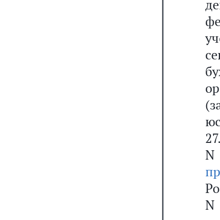
де
фе
уч
с
б
ор
(
ю
2
N 
пр
Ро
N 