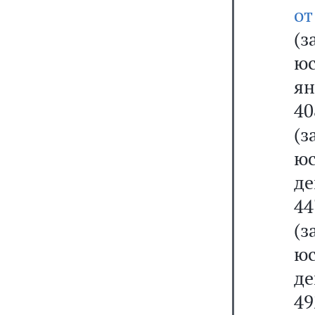
о
(
ю
ян
40
(
ю
де
44
(
ю
де
4