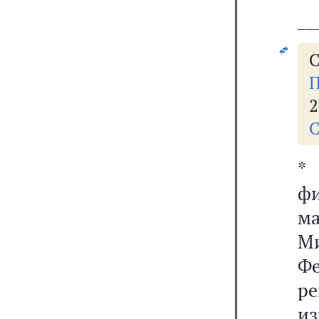
__
С
П
2
С
*
фи
ма
М
Ф
р
и