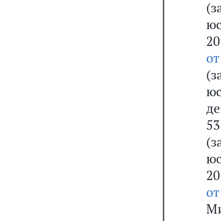
(
юс
20
о
(
ю
де
53
(
юс
20
от
М