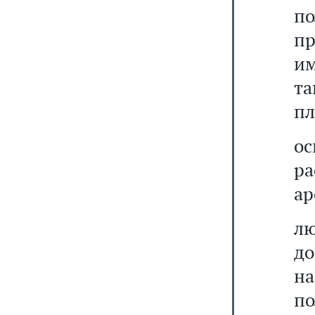
п
пр
им
та
пл
о
р
ар
лю
д
на
по