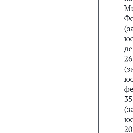
М
Ф
(
ю
де
26
(
ю
фе
3
(
юс
20