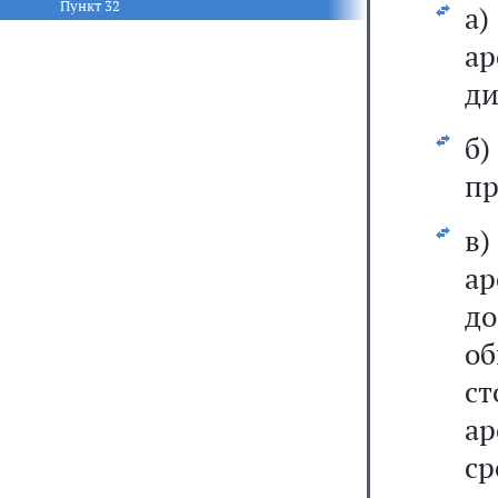
Пункт 32
а)
ар
ди
б)
пр
в)
а
д
о
ст
ар
ср