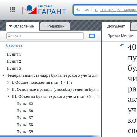
бу
cистема
за
ГАРАНТ
Например,
ндс на товары с марке
ак
Оглавление
Редакции
Документ
(к
4
Свернуть
Пункт 1
п
Пункт 2
бу
Пункт 3
Федеральный стандарт бухгалтерского учета для организаций госуда
ч
I. Общие положения (п.п. 1 - 14)
р
II. Основные правила (способы) ведения бухгалтерского учета (п.п.
ак
III. Объекты бухгалтерского учета (п.п. 35 - 45)
Пункт 35
уч
Пункт 36
ко
Пункт 37
Пункт 38
св
Пункт 39