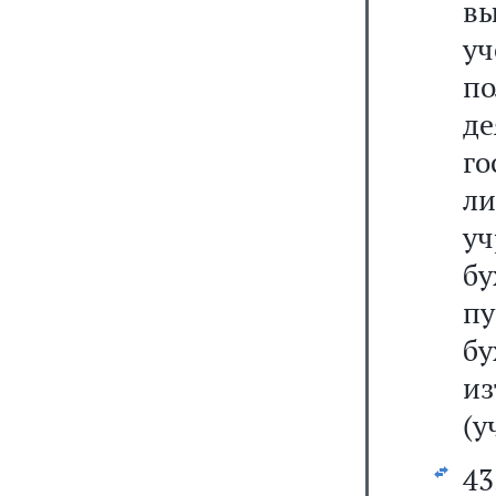
в
уч
по
д
го
л
у
бу
п
бу
и
(у
43