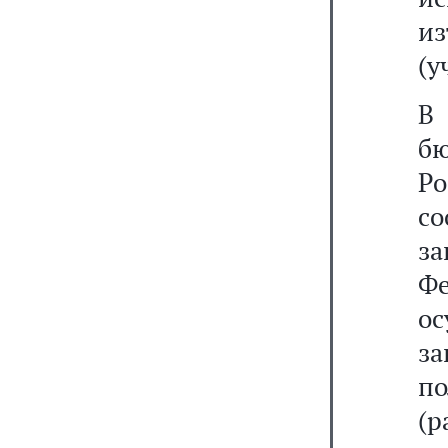
и
(у
В 
б
Ро
с
з
Фе
ос
за
п
(р