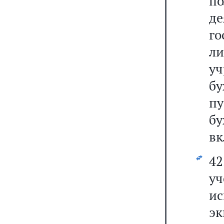
по
д
го
л
у
бу
п
бу
вк
42
уч
и
эк