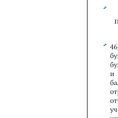
4
бу
бу
и
ба
от
от
у