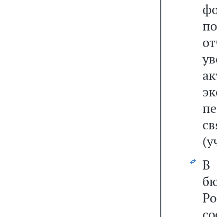
фо
по
о
у
а
э
пе
с
(у
В 
б
Ро
с