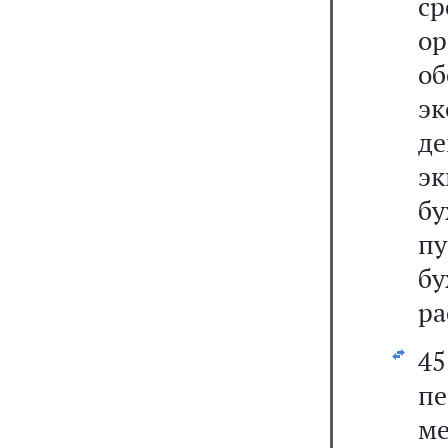
с
о
о
э
д
эк
бу
п
бу
ра
45
п
ме