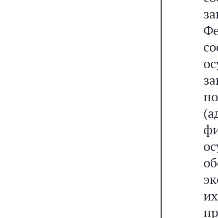
з
Ф
с
ос
за
п
(а
ф
о
о
эк
и
пр