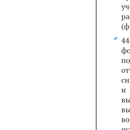
у
ра
(ф
44
фо
по
о
сн
и
вы
в
в
ис