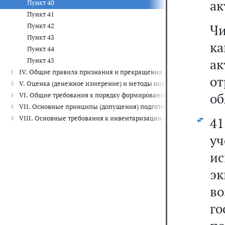
ак
Пункт 40
Пункт 41
Пункт 42
Чи
Пункт 43
к
Пункт 44
ак
Пункт 45
IV. Общие правила признания и прекращения признания объектов б
о
V. Оценка (денежное измерение) и методы оценки (денежного измер
об
VI. Общие требования к порядку формирования информации, раскры
VII. Основные принципы (допущения) подготовки бухгалтерской (фи
VIII. Основные требования к инвентаризации активов и обязательст
41
уч
и
э
в
г