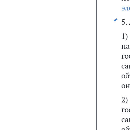
эл
5.
1
н
го
с
об
он
2
го
с
об