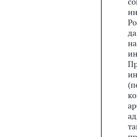
со
ин
Ро
д
на
и
Пр
ин
(п
к
а
ад
т
пр