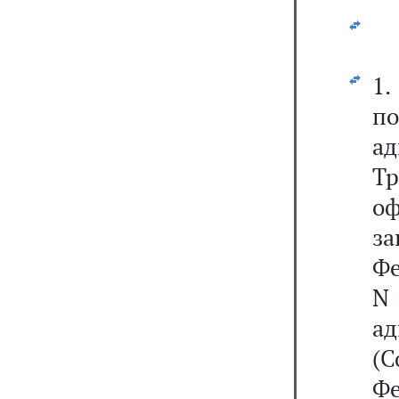
1
п
а
Тр
оф
за
Фе
N 
а
(С
Фе