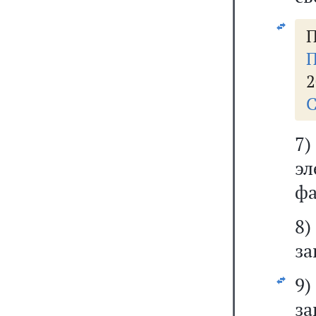
П
П
2
С
7)
эл
фа
8)
за
9)
з