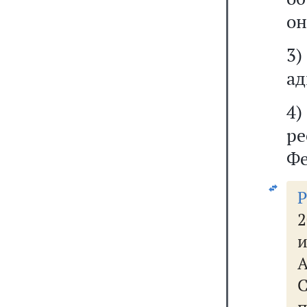
он
3)
ад
4)
ре
Фе
2
С