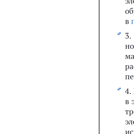
э
об
в
3
но
м
р
пе
4.
в 
т
э
и