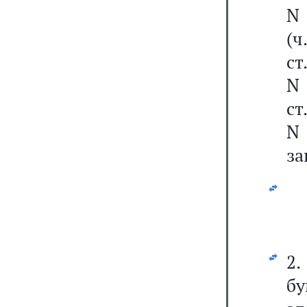
N 
(ч
ст
N 
ст
N 
за
2.
б