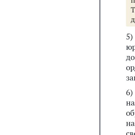
Т
д
5)
юр
д
ор
за
6
н
о
н
св