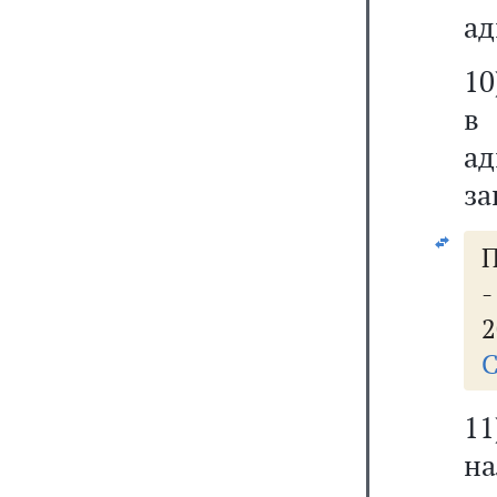
ад
10
в 
а
за
П
2
С
1
на