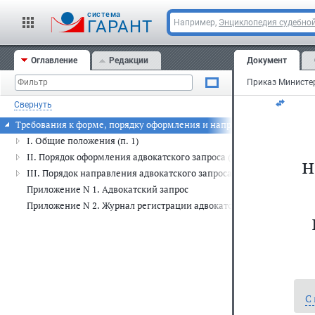
За
cистема
ГАРАНТ
Например,
Энциклопедия судебной
де
Оглавление
Редакции
Документ
Ре
Свернуть
Требования к форме, порядку оформления и направления адвокатско
I. Общие положения (п. 1)
II. Порядок оформления адвокатского запроса (п.п. 2 - 6)
н
III. Порядок направления адвокатского запроса (п.п. 7 - 9)
Приложение N 1. Адвокатский запрос
Приложение N 2. Журнал регистрации адвокатских запросов
С