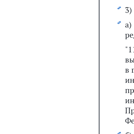
3)
а
ре
"
вы
в 
ин
п
и
П
Фе