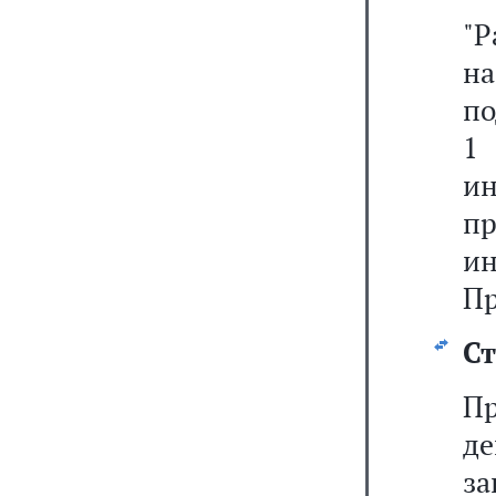
"
н
по
1
ин
п
и
Пр
Ст
Пр
д
за