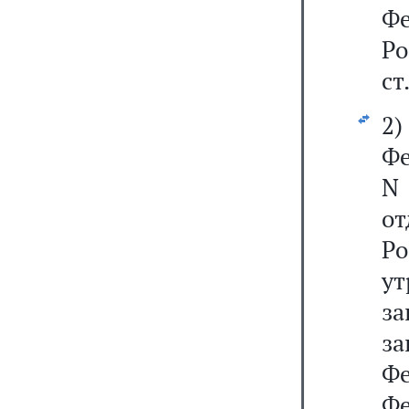
Фе
Р
ст
2
Фе
N
о
Р
у
з
з
Ф
Ф