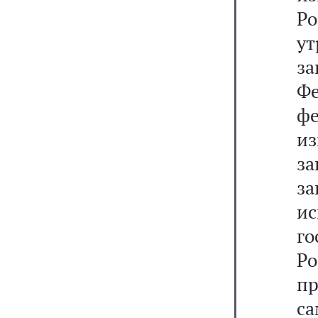
Р
у
з
Ф
ф
из
за
за
и
г
Р
п
с