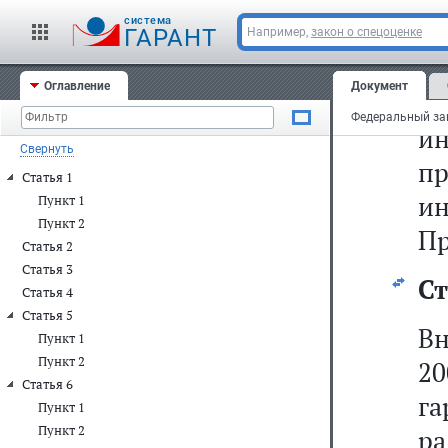
"
cистема
ч
ГАРАНТ
Например,
закон о спецоценке
ст
Оглавление
Документ
го
ин
Свернуть
п
Статья 1
и
Пункт 1
Пункт 2
Пр
Статья 2
Статья 3
Ст
Статья 4
Статья 5
Вн
Пункт 1
Пункт 2
2
Статья 6
г
Пункт 1
Пункт 2
ра