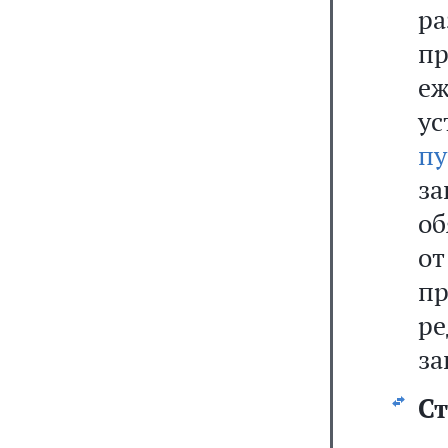
ра
п
е
у
пу
за
об
от
п
р
за
Ст