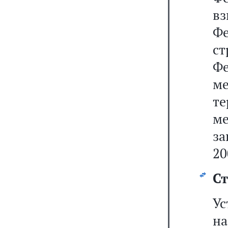
вз
Ф
с
Ф
м
те
ме
за
20
Ст
Ус
н