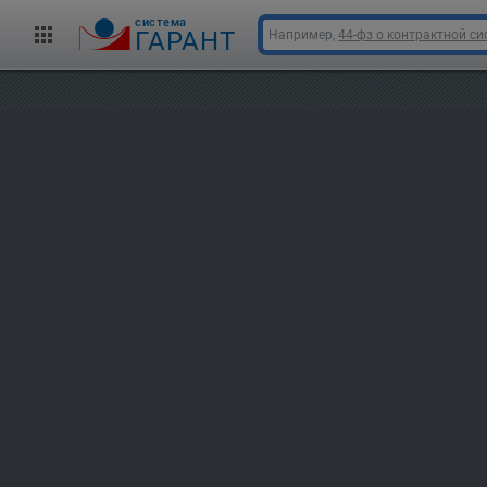
cистема
ГАРАНТ
Например,
44-фз о контрактной си