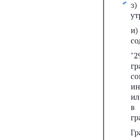
з)
ут
и
со
"2
гр
с
ин
ил
в 
гр
Г