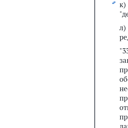
к)
"д
л
ре
"3
з
п
о
н
пр
о
п
да