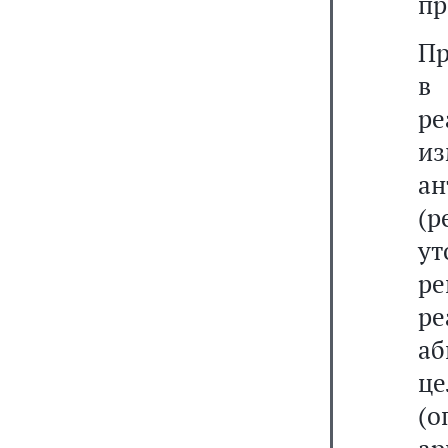
пр
Пр
в
ре
и
а
(
у
р
р
аб
це
(о