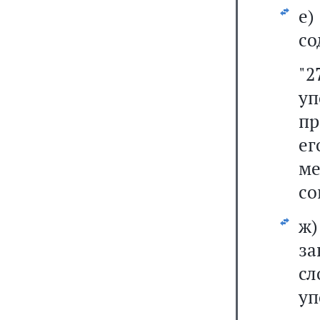
е
со
"
уп
пр
ег
ме
со
ж
з
с
уп