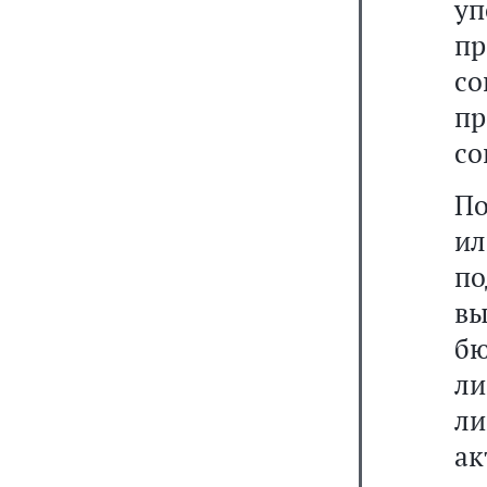
уп
пр
с
п
со
По
ил
п
в
бю
л
ли
а