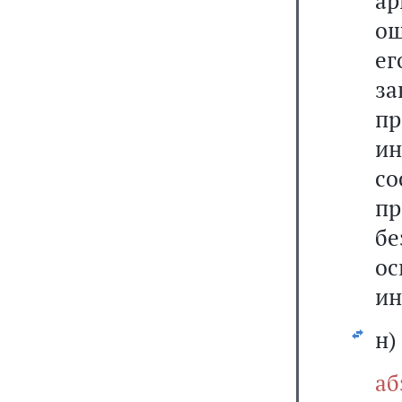
ар
ош
е
з
п
и
с
пр
б
ос
ин
н)
а