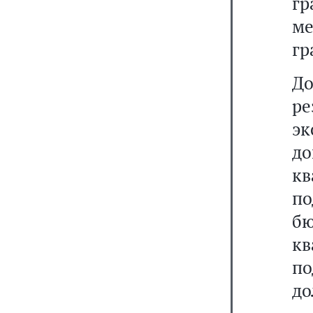
г
м
гр
До
р
э
д
к
по
бю
к
п
до