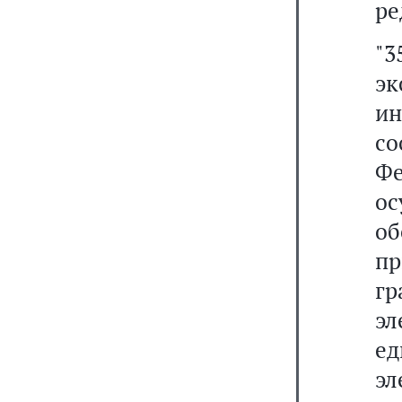
ре
"3
э
и
со
Ф
о
об
п
г
эл
е
эл