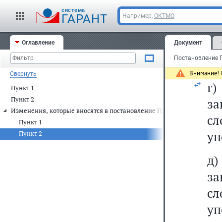
"
cистема
ГАРАНТ
Например,
ОКТМО
з
Оглавление
Документ
М
Ро
Внимание! 
Свернуть
г)
Пункт 1
Пункт 2
з
Изменения, которые вносятся в постановление Правительства Россий
с
Пункт 1
уп
Пункт 2
д)
з
с
уп