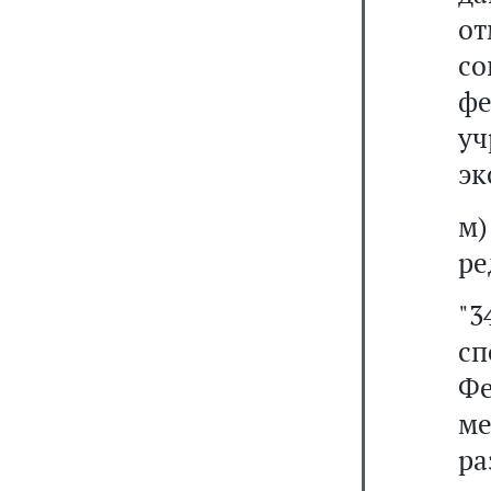
от
с
ф
у
эк
м
ре
"3
с
Ф
м
р