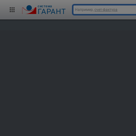
cистема
ГАРАНТ
Например,
счет-фактура