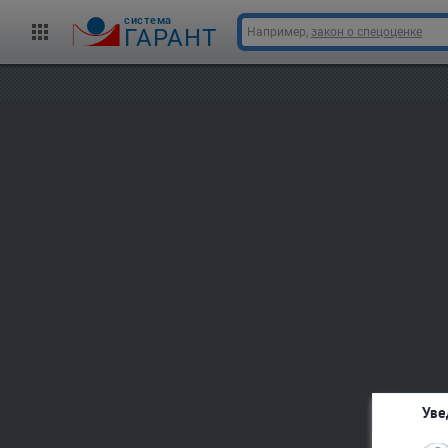
cистема
ГАРАНТ
Например,
закон о спецоценке
Уве