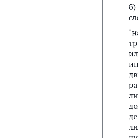
б
сл
"
тр
и
ин
дв
ра
ли
до
де
ли
ше