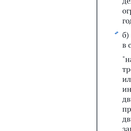
де
ог
го
б
в 
"
тр
и
ин
д
пр
д
за