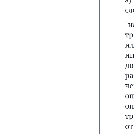
сл
"
тр
и
ин
дв
р
че
оп
оп
тр
от