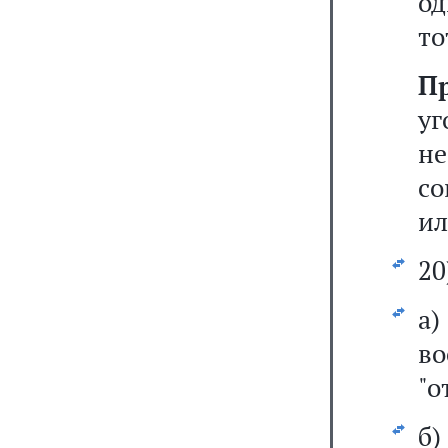
од
то
П
у
н
со
ил
20
а)
во
"о
б)