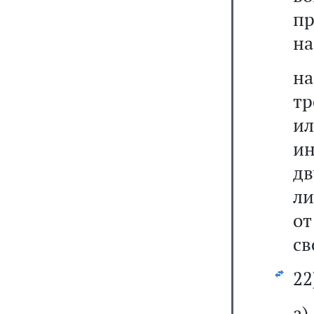
п
на
н
тр
и
ин
дв
ли
о
св
22
а