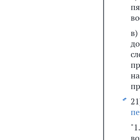
пя
во
д
с
п
н
пр
2
пе
"
во