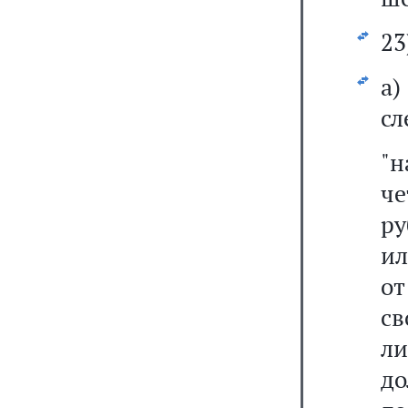
23
а
сл
"
че
ру
ил
от
св
ли
до