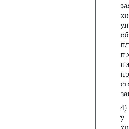
з
х
у
о
п
п
пи
пр
с
за
4)
у
х