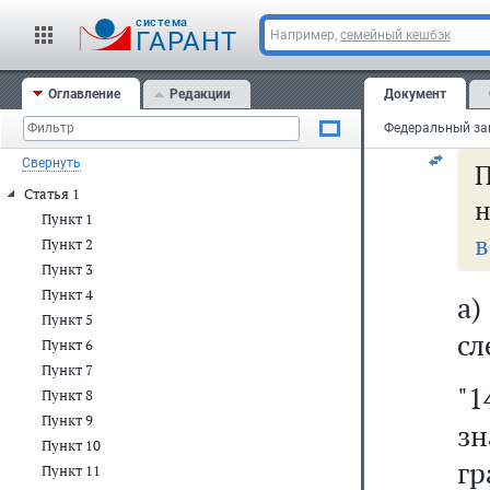
б
cистема
ГАРАНТ
Например,
семейный кешбэк
да
Оглавление
Редакции
Документ
13
Свернуть
Статья 1
н
Пункт 1
в
Пункт 2
Пункт 3
Пункт 4
а
Пункт 5
сл
Пункт 6
Пункт 7
"1
Пункт 8
Пункт 9
зн
Пункт 10
г
Пункт 11