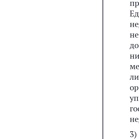
пр
Ед
не
н
до
н
м
л
о
у
го
не
3)