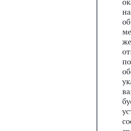
ок
на
об
ме
же
о
по
о
у
ва
бу
у
с