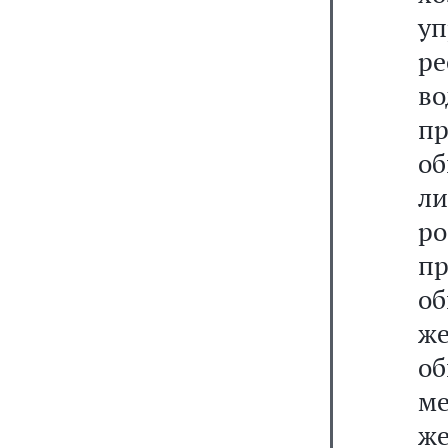
у
ре
во
пр
о
л
р
п
о
же
об
ме
же