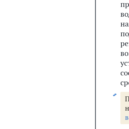
п
во
н
п
ре
в
у
с
ср
н
в