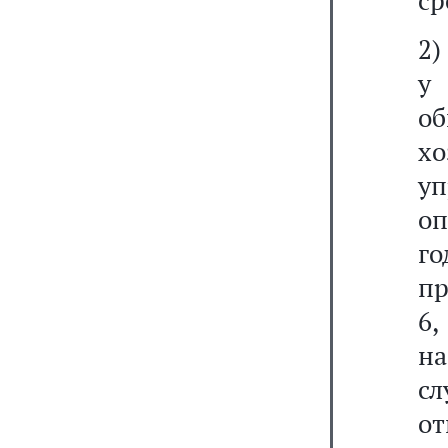
ср
2)
у
об
х
уп
оп
го
пр
6,
н
с
от