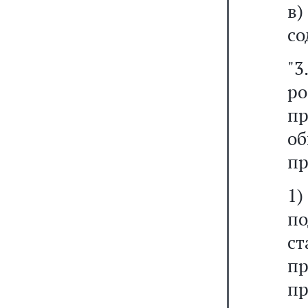
в)
со
"
р
п
о
пр
1
по
ст
п
п