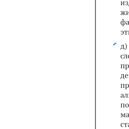
и
ж
ф
эт
д)
с
пр
де
пр
ал
п
м
с