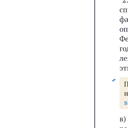
с
ф
о
Фе
г
ле
эт
н
в
в