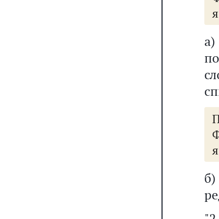
я
а)
п
сл
сп
П
Ф
я
б
ре
"