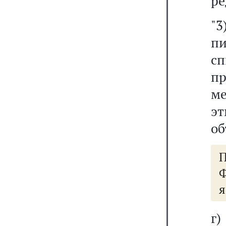
ре
"
п
с
п
м
эт
об
П
Ф
я
г