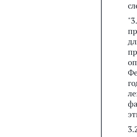
сл
"3
пр
д
п
о
Фе
г
ле
ф
эт
3