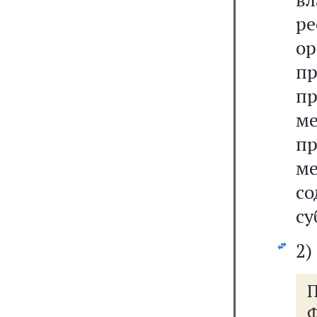
р
о
п
п
ме
п
ме
с
су
2)
П
Ф