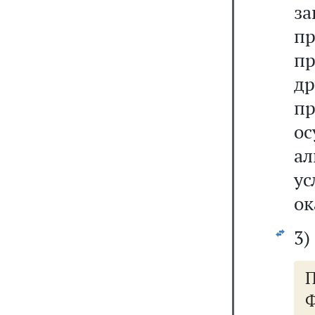
за
п
п
др
пр
о
а
ус
ок
3)
П
Ф