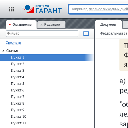
ст
cистема
ГАРАНТ
Например,
перенос выходных дней
сл
Оглавление
Редакции
Документ
1)
Свернуть
П
Статья 1
Ф
Пункт 1
я
Пункт 2
Пункт 3
Пункт 4
а
Пункт 5
ре
Пункт 6
Пункт 7
"
Пункт 8
Пункт 9
л
Пункт 10
з
Пункт 11