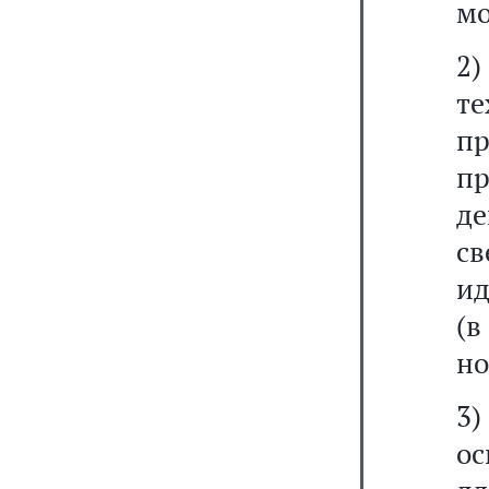
мо
2
т
п
пр
де
с
ид
(
но
3)
ос