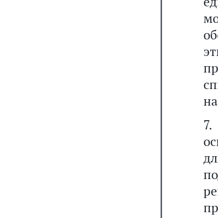
е
мо
о
э
пр
с
на
7
ос
д
п
ре
п