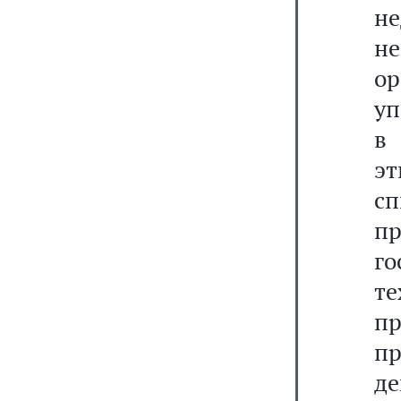
н
н
о
уп
в
э
с
п
го
т
п
пр
де