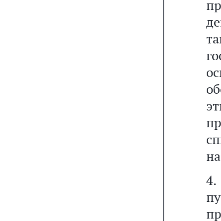
пр
де
т
г
о
о
э
пр
с
на
4.
п
п