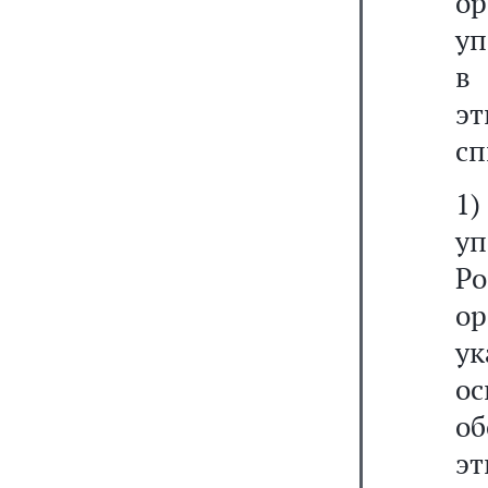
о
уп
в
э
сп
1)
у
Р
о
у
о
о
эт