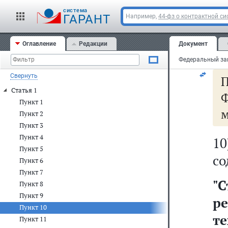
о
cистема
пр
ГАРАНТ
Например,
44-фз о контрактной си
в 
Оглавление
Редакции
Документ
на
Свернуть
Статья 1
Ф
Пункт 1
м
Пункт 2
Пункт 3
Пункт 4
1
Пункт 5
со
Пункт 6
Пункт 7
"
С
Пункт 8
Пункт 9
р
Пункт 10
т
Пункт 11