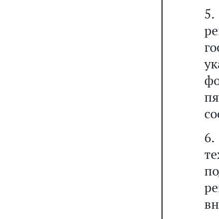
5
р
г
ук
фо
п
со
6
т
п
р
в