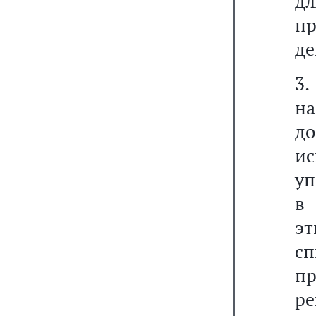
дл
пр
де
3.
н
д
и
уп
в
э
с
пр
р