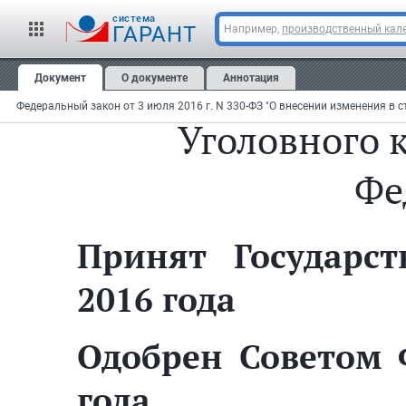
cистема
N
ГАРАНТ
Например,
производственный кале
"О внесении из
Документ
О документе
Аннотация
Федеральный закон от 3 июля 2016 г. N 330-ФЗ "О внесении изменения в 
Уголовного 
Фе
Принят Государс
2016 года
Одобрен Советом 
года