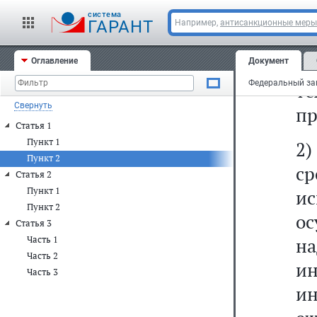
к
cистема
ГАРАНТ
Например,
антисанкционные меры
м
к
Оглавление
Документ
т
Свернуть
пр
Статья 1
Пункт 1
2
Пункт 2
с
Статья 2
Пункт 1
и
Пункт 2
ос
Статья 3
Часть 1
н
Часть 2
и
Часть 3
и