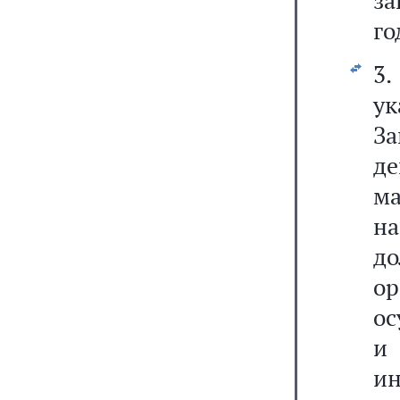
за
го
3.
у
З
де
м
н
д
о
о
и
и