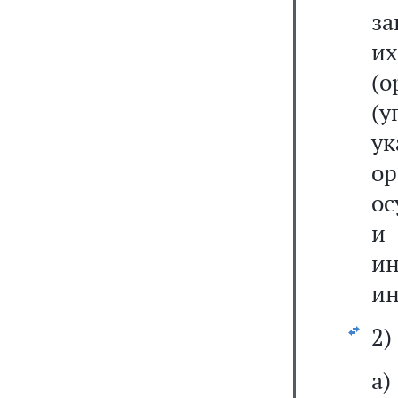
з
и
(
(
у
о
о
и
и
ин
2)
а)