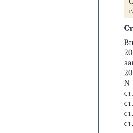
С
г
Ст
Вн
20
за
20
N 
ст
ст
ст
ст