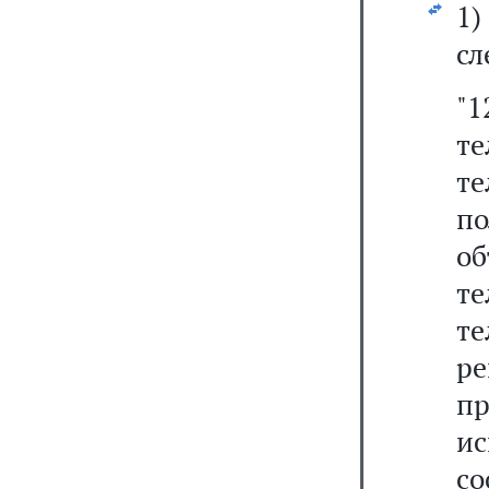
1
сл
"1
т
те
по
о
т
т
р
п
и
с