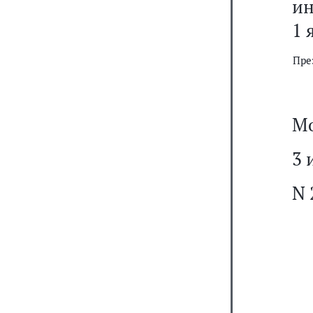
ин
1 
Пре
Мо
3 
N 