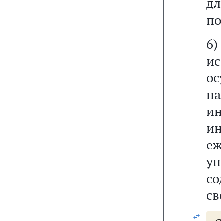
дл
по
6)
и
ос
н
и
и
е
у
с
св