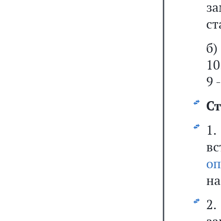
за
ст
б)
10
9 
Ст
1
вс
оп
на
2