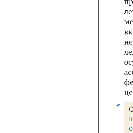
пр
л
м
в
н
л
о
а
ф
це
С
в
о