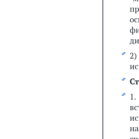
п
о
ф
ди
2
ис
Ст
1
вс
и
н
ср