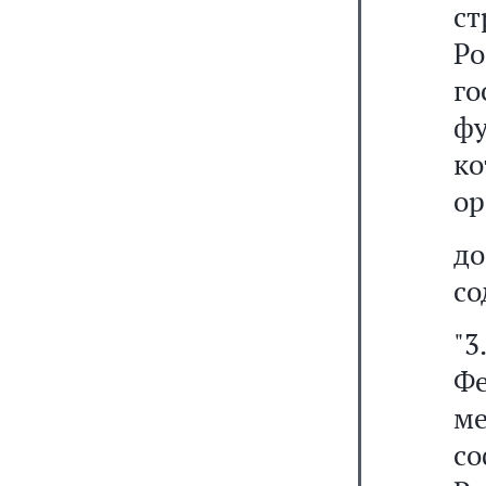
с
Р
г
ф
к
ор
д
со
"3
Ф
м
со