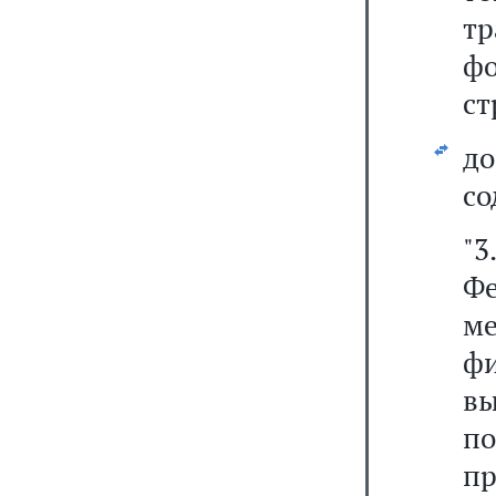
т
ф
ст
д
со
"3
Ф
м
ф
в
п
пр