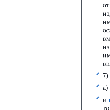
о
из
и
о
вм
и
им
вк
7)
а)
в
т