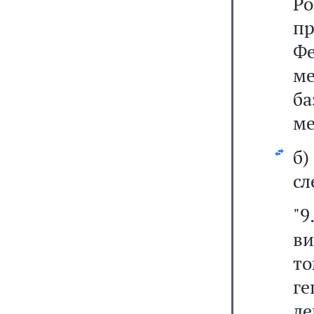
Р
п
Ф
ме
б
ме
б
сл
"9
в
т
г
л