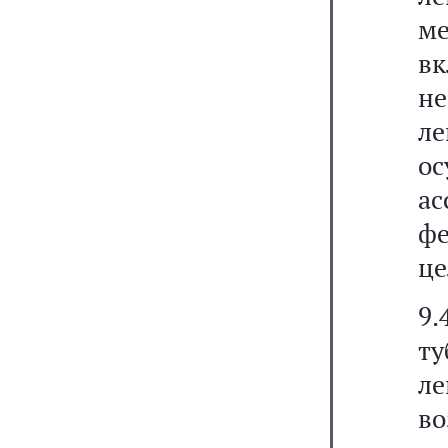
м
в
н
л
о
а
ф
це
9
т
л
в