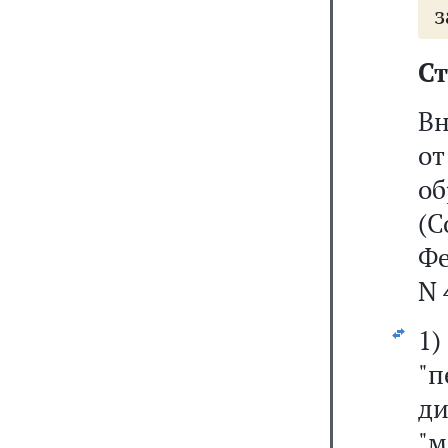
з
Ст
Вн
от
об
(С
Фе
N 
1
"п
д
"