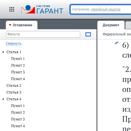
с
cистема
"
ГАРАНТ
Например,
семейный кешбэк
о
Оглавление
Документ
фи
6
Свернуть
Статья 1
сл
Пункт 1
Пункт 2
"
Пункт 3
пр
Пункт 4
Статья 2
о
Статья 3
о
Статья 4
Пункт 1
и
Пункт 2
Пр
Пункт 3
Пункт 4
п