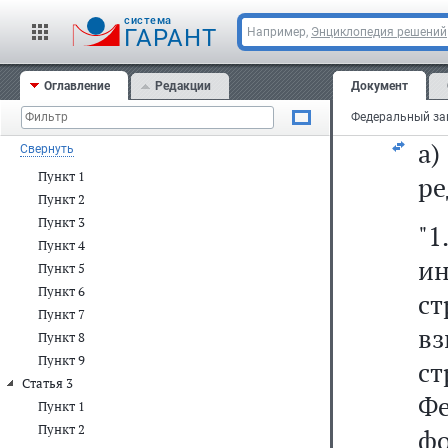
ст
cистема
ГАРАНТ
Например,
Энциклопедия решений
ст
Статья 1
Пункт 1
Оглавление
Редакции
Документ
1)
Пункт 2
Пункт 3
а
Свернуть
Статья 2
Пункт 1
ре
Пункт 2
Пункт 3
"1
Пункт 4
ин
Пункт 5
Пункт 6
ст
Пункт 7
вз
Пункт 8
Пункт 9
с
Статья 3
Фе
Пункт 1
Пункт 2
ф