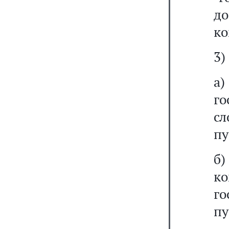
до
ко
3)
а
г
сл
пу
б)
к
г
пу