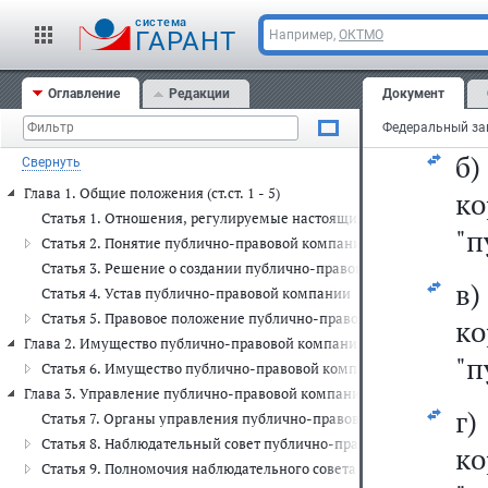
а
cистема
г
ГАРАНТ
Например,
ОКТМО
до
Оглавление
Редакции
Документ
ко
б
Свернуть
Глава 1. Общие положения (ст.ст. 1 - 5)
к
Статья 1. Отношения, регулируемые настоящим Федеральным за
"п
Статья 2. Понятие публично-правовой компании
Статья 3. Решение о создании публично-правовой компании
в
Статья 4. Устав публично-правовой компании
Статья 5. Правовое положение публично-правовой компании
к
Глава 2. Имущество публично-правовой компании (ст. 6)
"п
Статья 6. Имущество публично-правовой компании
Глава 3. Управление публично-правовой компанией (ст.ст. 7 - 13)
г
Статья 7. Органы управления публично-правовой компании
Статья 8. Наблюдательный совет публично-правовой компании
к
Статья 9. Полномочия наблюдательного совета публично-правов