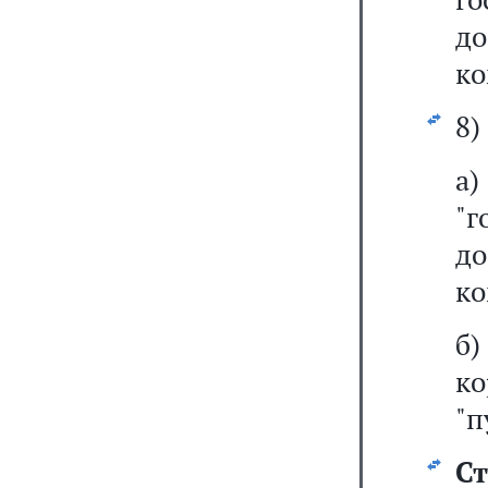
до
ко
8)
"
до
ко
б
к
"п
Ст