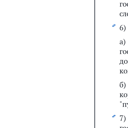
го
сл
6)
г
до
ко
б
к
"п
7
г