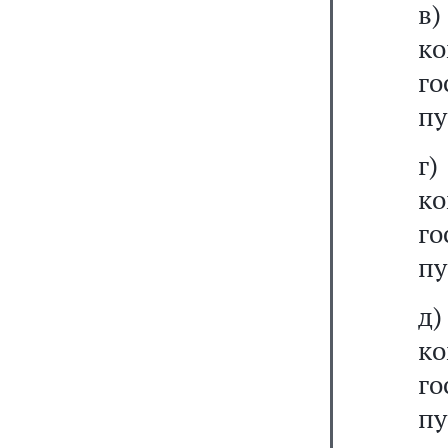
в)
к
г
пу
г)
к
г
пу
д)
к
г
пу