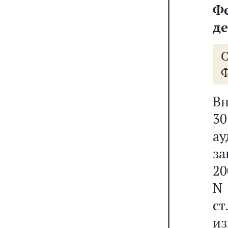
Ф
де
Ф
Вн
3
ау
за
20
N 
ст
из