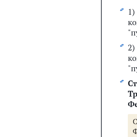
1
к
"п
2
к
"п
Ст
Т
Ф
Ф