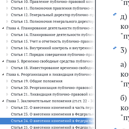
"п
Статья 10. Правление публично-правовой компании
Статья 11. Полномочия правления публично-правовой компании
д
Статья 12. Генеральный директор публично-правовой компании
Статья 13. Полномочия генерального директора публично-право
к
Глава 4. Планирование деятельности публично-правовой компании. От
"п
Статья 14. Планирование деятельности публично-правовой комп
Статья 15. Учет и отчетность публично-правовой компании
3)
Статья 16. Внутренний контроль и внутренний аудит публично-п
Статья 17. Порядок совершения публично-правовой компанией от
Глава 5. Временно свободные средства публично-правовой компании 
а
Статья 18. Инвестирование временно свободных средств публич
к
Глава 6. Реорганизация и ликвидация публично-правовой компании (ст
Статья 19. Общие положения
"п
Статья 20. Реорганизация публично-правовой компании
Статья 21. Ликвидация публично-правовой компании
б
Глава 7. Заключительные положения (ст.ст. 22 - 30)
к
Статья 22. О внесении изменений в часть первую Гражданского к
Статья 23. О внесении изменения в Федеральный закон "О неком
"п
Статья 24. О внесении изменений в Федеральный закон "О проти
Статья 25. О внесении изменений в Федеральный закон "Об аудит