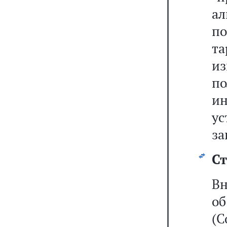
а
по
т
и
по
и
ус
за
Ст
В
об
(С