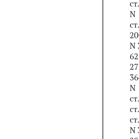
ст
N 
ст
20
N 
62
27
36
N 
ст
ст
ст
N 