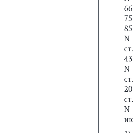
66
75
85
N 
ст
43
N 
ст
20
ст
N 
ию