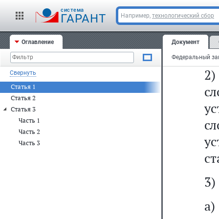
и
cистема
по
ГАРАНТ
Например,
технологический сбор
ин
Оглавление
Документ
бо
2)
Свернуть
Статья 1
с
Статья 2
у
Статья 3
Часть 1
с
Часть 2
ус
Часть 3
ст
3)
а