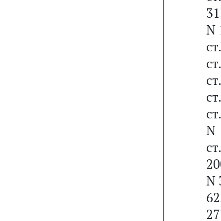
31
N 
ст
ст
ст
ст
ст
N 
ст
20
N 
62
27