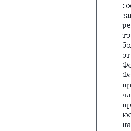
со
за
р
т
б
о
Фе
Ф
п
ч
пр
юс
на