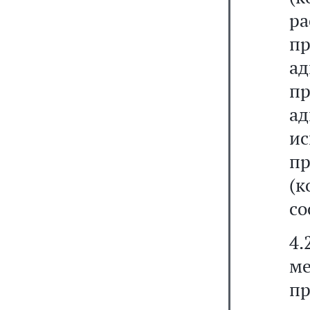
р
п
а
пр
а
и
п
(
со
4.
м
пр