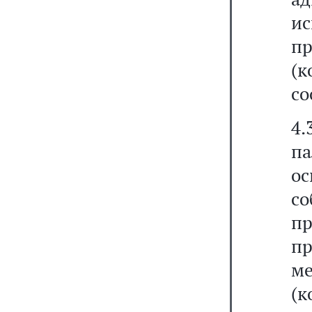
и
п
(
со
4
па
о
с
п
пр
м
(