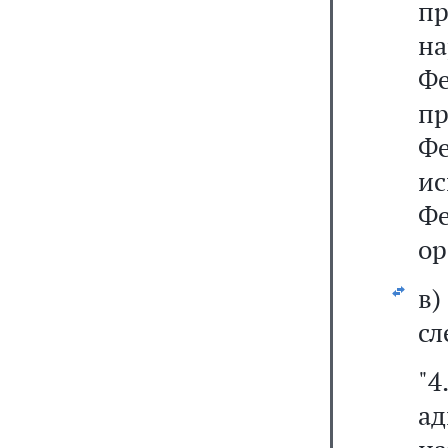
п
н
Ф
п
Фе
и
Ф
ор
в
сл
"
а