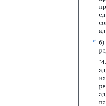
пр
е
с
ад
б
ре
"
а
на
р
а
п