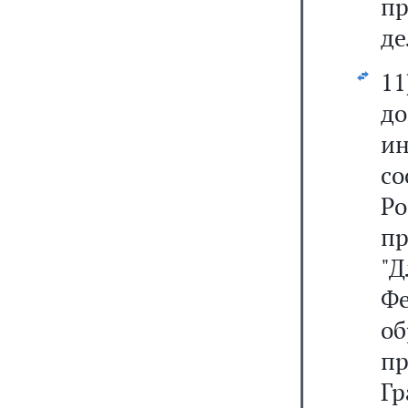
пр
де
1
до
ин
с
Р
пр
"
Фе
о
п
Гр