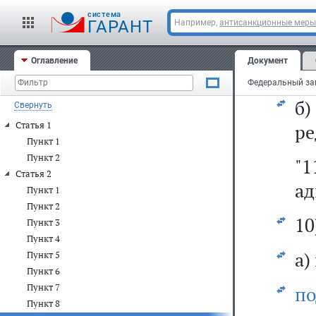
а)
cистема
за
ГАРАНТ
Например,
антисанкционные меры
пр
Оглавление
Документ
на
б
Свернуть
Статья 1
ре
Пункт 1
Пункт 2
"
Статья 2
ад
Пункт 1
Пункт 2
10
Пункт 3
Пункт 4
а)
Пункт 5
Пункт 6
Пункт 7
по
Пункт 8