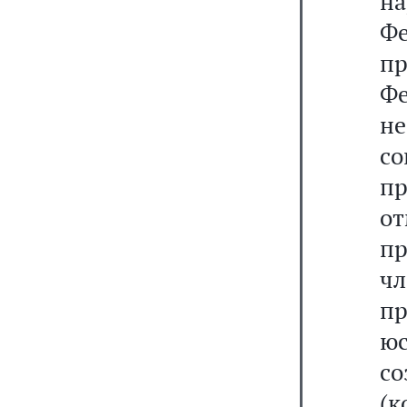
н
Ф
п
Фе
не
с
пр
о
п
ч
пр
юс
с
(