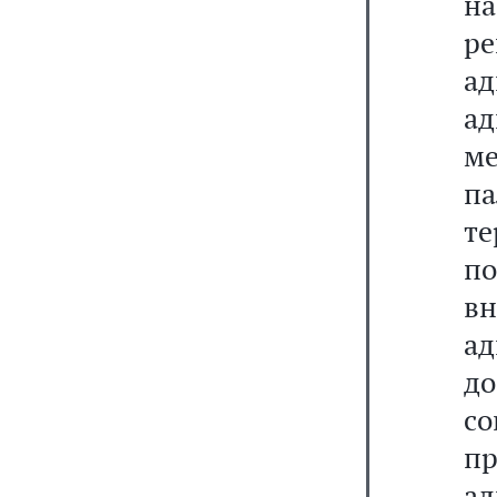
н
р
а
ад
м
п
те
п
вн
ад
д
с
пр
а