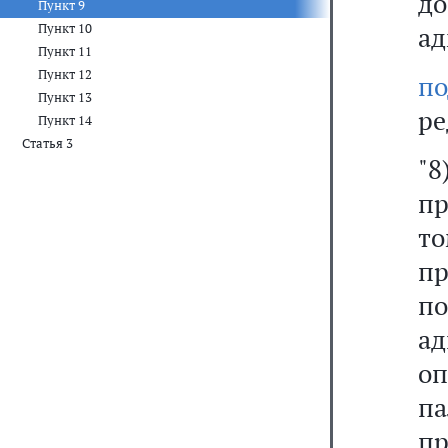
д
Пункт 9
Пункт 10
ад
Пункт 11
Пункт 12
п
Пункт 13
ре
Пункт 14
Статья 3
"
пр
т
пр
п
а
о
п
п