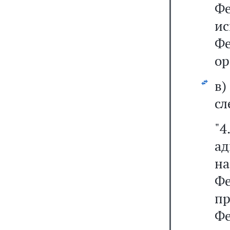
Фе
и
Ф
ор
в
сл
"
а
н
Ф
п
Фе