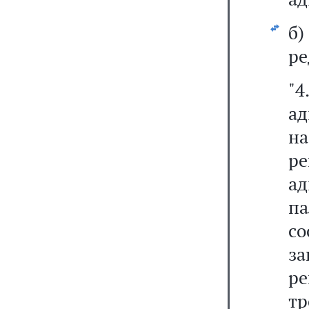
б
ре
"
а
на
р
а
п
со
за
р
т