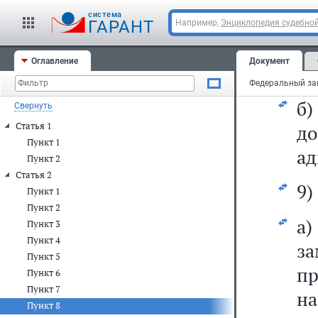
сл
cистема
ГАРАНТ
Например,
Энциклопедия судебной
"
Оглавление
Документ
пр
б
Свернуть
Статья 1
д
Пункт 1
ад
Пункт 2
Статья 2
9)
Пункт 1
Пункт 2
а)
Пункт 3
Пункт 4
за
Пункт 5
пр
Пункт 6
Пункт 7
на
Пункт 8