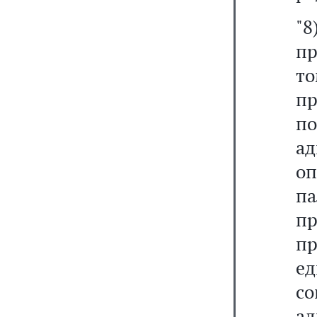
"
пр
т
пр
п
а
о
п
п
пр
е
с
ад