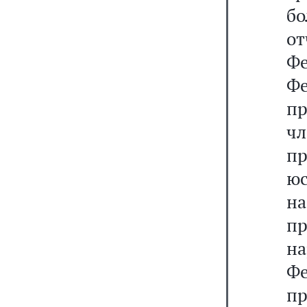
б
о
Фе
Ф
п
ч
пр
юс
на
п
н
Ф
п