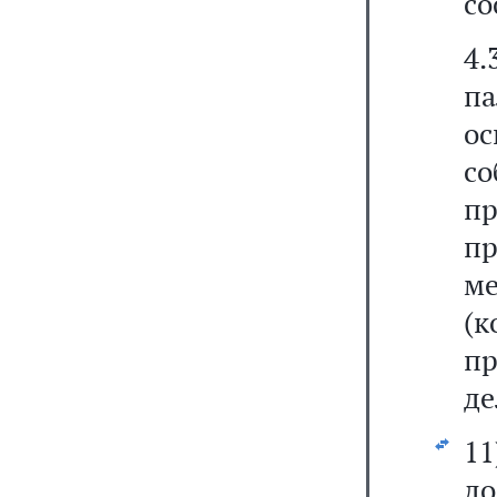
со
4
па
о
с
п
пр
м
(
пр
де
1
до