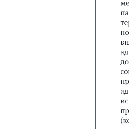
м
п
те
п
вн
ад
д
с
пр
а
и
п
(