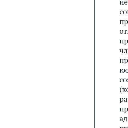
не
с
пр
о
п
ч
пр
юс
с
(
р
п
а