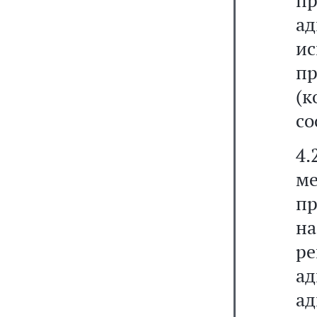
пр
а
и
п
(
со
4.
м
пр
н
р
а
ад